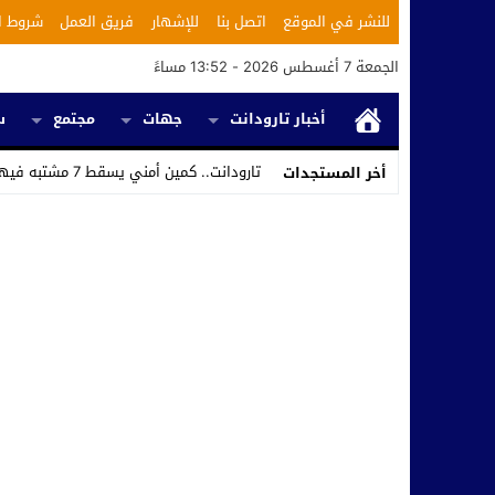
للنشر في الموقع
اتصل بنا
للإشهار
فريق العمل
شروط ا
الجمعة 7 أغسطس 2026 - 13:52 مساءً
أخبار تارودانت
جهات
مجتمع
س
تارودانت.. كمين أمني يسقط 7 مشتبه فيهم ويكشف استغلال محل _
أخر المستجدات
Stop
Previous
Next