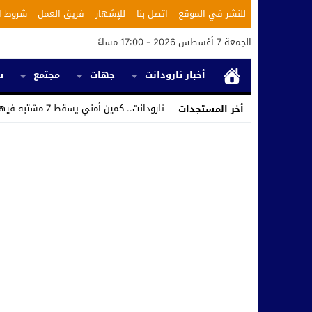
للنشر في الموقع
اتصل بنا
للإشهار
فريق العمل
شروط ا
الجمعة 7 أغسطس 2026 - 17:00 مساءً
أخبار تارودانت
جهات
مجتمع
س
تارودانت.. كمين أمني يسقط 7 مشتبه فيهم ويكشف استغلال محل ل_
أخر المستجدات
Stop
Previous
Next