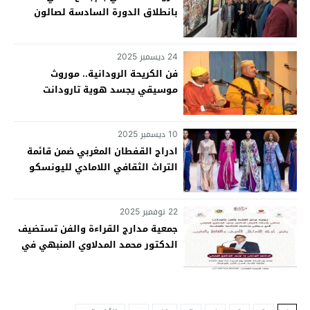
بانطلاق الدورة السادسة لصالون
الإلهام الدولي
24 ديسمبر 2025
فن الكريحة الرودانية.. موروث
موسيقي يجسد هوية تارودانت
الثقافية
10 ديسمبر 2025
ادراج القفطان المغربي ضمن قائمة
التراث الثقافي اللامادي لليونسكو
22 نوفمبر 2025
جمعية مدارج القراءة والفن تستضيف
الدكتور محمد المدلاوي المنبهي في
افتتاح الموسم العلمي الأكاديمي
بتارودانت