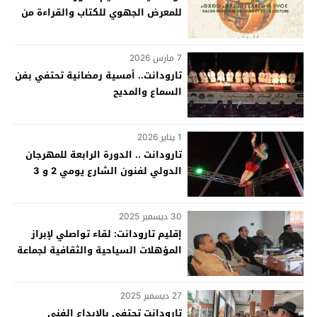
للمعرض الجهوي للكتاب والقراءة من
31 مارس إلى 8 أبريل المقبل
7 مارس 2026
تارودانت.. أمسية رمضانية تحتفي بفن
السماع والمديح
1 يناير 2026
تارودانت .. الدورة الرابعة للمهرجان
الدولي لفنون الشارع يومي 2 و 3
يناير الجاري
30 ديسمبر 2025
إقليم تارودانت: لقاء تواصلي لإبراز
المؤهلات السياحية والثقافية لجماعة
الدير في إطار الأسبوع السياحي
“فرجة”
27 ديسمبر 2025
تارودانت تحتفي بالإبداع الفني