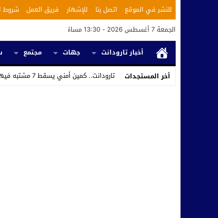
للنشر في الموقع
اتصل بنا
للإشهار
فريق العمل
شروط ا
الجمعة 7 أغسطس 2026 - 13:30 مساءً
أخبار تارودانت
جهات
مجتمع
س
تارودانت.. كمين أمني يسقط 7 مشتبه فيهم ويكشف استغلال محل ل_
أخر المستجدات
Stop
Previous
Next