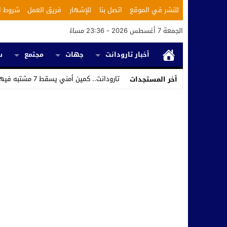
للنشر في الموقع
اتصل بنا
للإشهار
فريق العمل
شروط ا
الجمعة 7 أغسطس 2026 - 23:36 مساءً
أخبار تارودانت
جهات
مجتمع
س
تارودانت.. كمين أمني يسقط 7 مشتبه فيهم ويكشف استغلال محل _
أخر المستجدات
Stop
Previous
Next