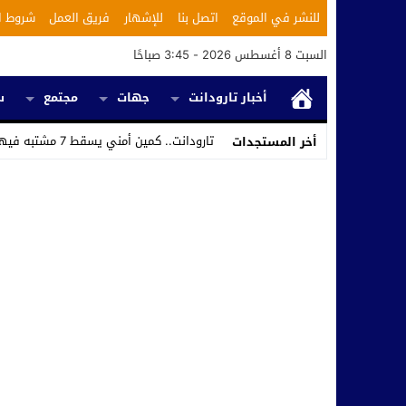
للنشر في الموقع
اتصل بنا
للإشهار
فريق العمل
شروط ا
السبت 8 أغسطس 2026 - 3:45 صباحًا
أخبار تارودانت
جهات
مجتمع
س
تارودانت.. كمين أمني يسقط 7 مشتبه فيهم ويكشف استغلال محل_
أخر المستجدات
Stop
Previous
Next