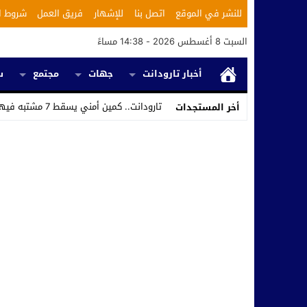
للنشر في الموقع
اتصل بنا
للإشهار
فريق العمل
شروط ا
السبت 8 أغسطس 2026 - 14:38 مساءً
أخبار تارودانت
جهات
مجتمع
س
تارودانت.. كمين أمني يسقط 7 مشتبه فيهم ويكشف استغلال محل _
أخر المستجدات
Stop
Previous
Next