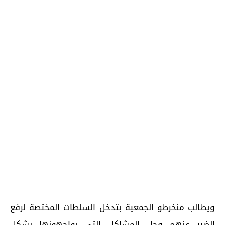
ويطالب منخرطو الجمعية بتدخل السلطات المختصة لرفع
الضرر عنهم وحل المشاكل التي يواجهونها بشكل