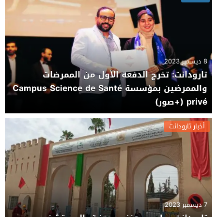
8 ديسمبر 2023
تارودانت: تخرج الدفعة الأول من الممرضات
والممرضين بمؤسسة Campus Science de Santé
privé (+صور)
أخبار تارودانت
7 ديسمبر 2023