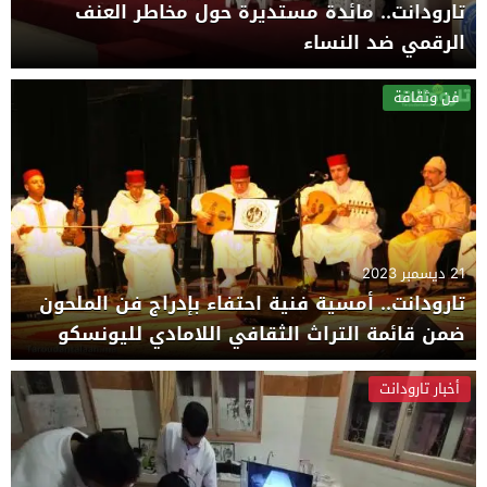
تارودانت.. مائدة مستديرة حول مخاطر العنف
الرقمي ضد النساء
فن وثقافة
21 ديسمبر 2023
تارودانت.. أمسية فنية احتفاء بإدراج فن الملحون
ضمن قائمة التراث الثقافي اللامادي لليونسكو
أخبار تارودانت