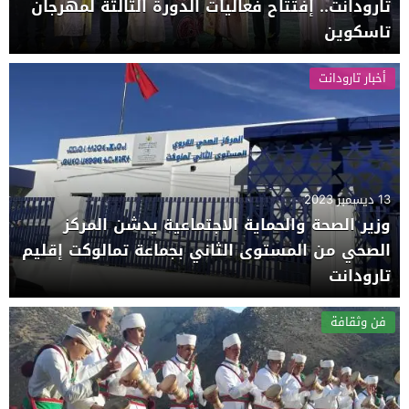
تارودانت.. إفتتاح فعاليات الدورة الثالثة لمهرجان
تاسكوين
أخبار تارودانت
13 ديسمبر 2023
وزير الصحة والحماية الاجتماعية يدشن المركز
الصحي من المستوى الثاني بجماعة تمالوكت إقليم
تارودانت
فن وثقافة