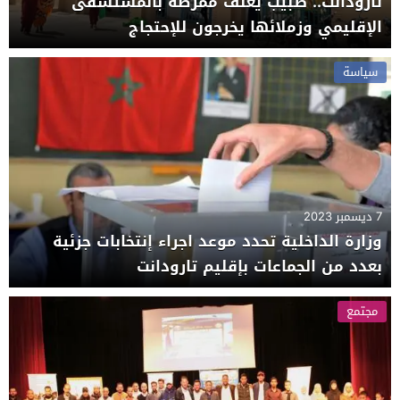
تارودانت.. طبيب يعنف ممرضة بالمستشفى
الإقليمي وزملائها يخرجون للإحتجاج
سياسة
7 ديسمبر 2023
وزارة الداخلية تحدد موعد اجراء إنتخابات جزئية
بعدد من الجماعات بإقليم تارودانت
مجتمع