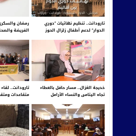
تارودانت.. تنظيم نهائيات “دوري
رمضان والسكري:
الدوار” لدعم أطفال زلزال الحوز
الفريضة والصحة
خديجة الغزال.. مسار حافل بالعطاء
تارودانت.. لقاء
تجاه اليتامى والنساء الأرامل
متقاعدات ومتقاع
بتارودانت (+فيديو)
حول خدمات مؤ
للأعمال الاجتماع