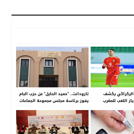
الركراكي يكشف
تارودانت.. “حميد الحايل” عن حزب البام
ياز اللعب للمغرب
يفوز برئاسة مجلس مجموعة الجماعات
الترابية ”وادي سوس”