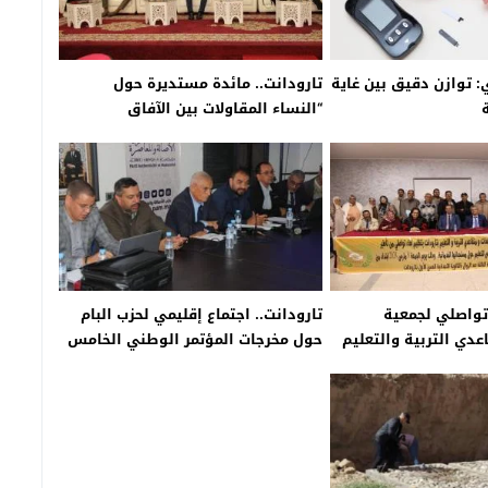
 توازن دقيق بين غاية
تارودانت.. مائدة مستديرة حول
“النساء المقاولات بين الآفاق
والتحديات”
 تواصلي لجمعية
تارودانت.. اجتماع إقليمي لحزب البام
دي التربية والتعليم
حول مخرجات المؤتمر الوطني الخامس
سسة محمد السادس
ية للتربية والتكوين