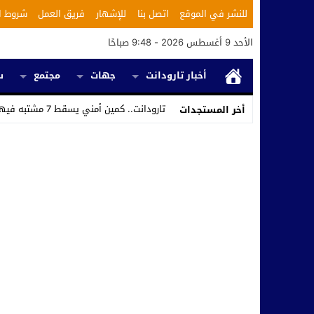
للنشر في الموقع
اتصل بنا
للإشهار
فريق العمل
شروط ا
الأحد 9 أغسطس 2026 - 9:48 صباحًا
أخبار تارودانت
جهات
مجتمع
س
تارودانت.. كمين أمني يسقط 7 مشتبه فيهم ويكشف استغلال محل للحل _
أخر المستجدات
Stop
Previous
Next