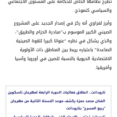
تطرح نظامها الخاص للحكامة على المستوى الاجتماعي
والسياسي كنموذج.
وأبرز لفراوي أنه ركز في إصدار الجديد على المشروع
الصيني الكبير الموسوم ب”مبادرة الحزام والطريق”،
والذي يشكل في نظره “عنوانا كبيرا للقوة الصينية
الصاعدة” باعتباره يربط بين المناطق ذات الأولوية
الاقتصادية الحيوية بالنسبة للصين في أوروبا وآسيا
وأفريقيا.
اقرأ أيضا...
تارودانت.. انطلاق فعاليات الدورة الرابعة لمهرجان تاسكوين
الفنان محمد حمزة يكشف موعد النسخة الثانية من مهرجان
“ربيع المسرح” بتارودانت
تارودانت تحتفي بالإبداع الفني بانطلاق الدورة السادسة