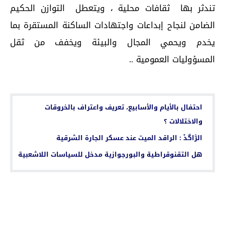
تندثر بها ثقافات محلية ، ويتعطل التوازن الحكيم
الضامن لنجاح إبداعات واجتهادات الساكنة المستقرة بما
يخدم ويحمي المجال والبيئة ويخفف من ثقل
المسؤوليات العمومية ..
اقرأ أيضا...
احتفال بالأيام والأسابيع، تعريف واعتراف بالخروقات
والاختلالات ؟
الرَّاگدْ : الراقد الميت عند عسكر الجارة الشرقية
هل التقنوقراطية والبورجوازية مدخل للسياسات اللاشعبية