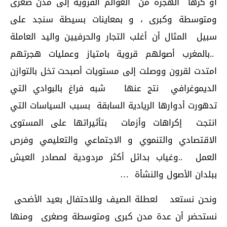
أو كرها الهجرة من العوالم القروية إلى مدن صغرى
ومتوسطة وكبرى ، و بمعاينات بسيطة سنجد على
سبيل المثال أن أغلب التجار والحرفيين واليد العاملة
..بالمغرب أصولهم قروية بامتياز وعمليات هجرتهم
امتدت لقرون ووصلت إلى مستويات أصبحت تخل بالتوازن
الديموغرافي نتج عنها شبه فراغ بالبوادي التي
تدهورت أدوارها الريادية السابقة بسبب السياسات التي
انتجت إكراهات وأزمات بتأثيراتها على المستوى
الاقتصادي والتنموي و الاجتماعي والتعليمي وفرص
العمل ..وغياب بدائل أكثر مردودية لمصادر العيش
ببلدان الأصول والنشأة …
ونحن نستعد لعطلة الصيف وللاحتفال بعيد الأضحى
نستحضر أن عدة مدن كبرى ومتوسطة وصغرى ومنها