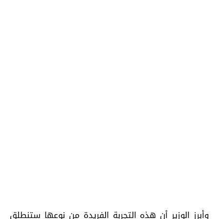
وأبرز الوزير أن هذه التجربة الفريدة من نوعها ستنطلق