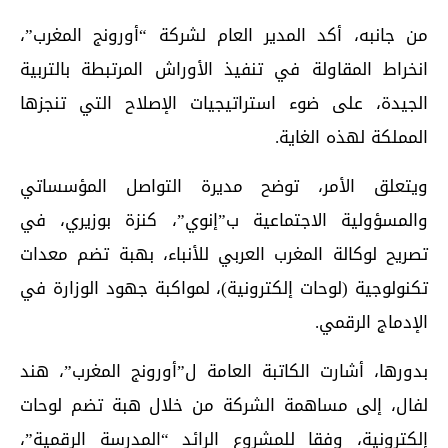
من جانبه، أكد المدير العام لشركة “أورونج المغرب”،
انخراط المقاولة في تنفيذ الأوراش المرتبطة بالتربية
الجيدة، على ضوء استراتيجيات الإصلاح التي تنجزها
المملكة لهذه الغاية.
ويتعلق الأمر، توضح مديرة التواصل المؤسساتي
والمسؤولية الاجتماعية ب”إنوي”، كنزة بوزيري، في
تصريح لوكالة المغرب العربي للأنباء، بهبة تضم معدات
تكنولوجية (لوحات إلكترونية)، لمواكبة جهود الوزارة في
الإدماج الرقمي.
بدورها، أشارت الكاتبة العامة ل”أورونج المغرب”، هند
لفال، إلى مساهمة الشركة من خلال هبة تضم لوحات
إلكترونية، وفقا للمشروع الرائد “المدرسة الرقمية”،