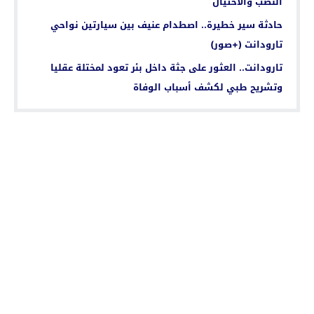
النصب والاحتيال
حادثة سير خطيرة.. اصطدام عنيف بين سيارتين نواحي
تارودانت (+صور)
تارودانت.. العثور على جثة داخل بئر تعود لمختلة عقليا
وتشريح طبي لكشف أسباب الوفاة