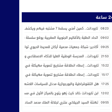
ساعة
تارودانت.. كمين أمني يسقط 7 مشتبه فيهم ويكشف استغلال محل للحلاقة في ترويج المخدرات
08:23
اتحاد الطلبة بالأقاليم الجنوبية المغربية يوقع سلسلة من اتفاقيات الش
09:02
أكادير: شبكة جمعيات محمية أركان للمحيط الحيوي تواصل عملها من أجل ر
09:25
تارودانت.. المدرسة الوطنية العليا للذكاء الاصطناعي وعلوم المعطيات ت
21:53
تارودانت.. إعطاء انطلاقة مشاريع تنموية مهيكلة في إطار الاحتفال بالذكرى الـ27 لعيد العر
15:22
تارودانت.. إعطاء انطلاقة مشاريع تنموية مهيكلة في إطار الاحتفال بالذكرى الـ27 لعيد العرش
15:17
هل التقنوقراطية والبورجوازية مدخل للسياسات اللاشعبية
17:25
ابن تارودانت خالد نايت زهو يتوج بالمركز الأول في مسابقة “Creative Cup” بالولايات المتحدة
12:02
تهنئة السيد الجيلالي عنتري لجلالة الملك محمد السادس بمناسبة عيد ا
09:55
مدرسة الذكاء الاصطناعي بتارودانت تفرض نفسها وطنيا.. أكثر من 32 ألف طلب للالتحاق بها
21:28