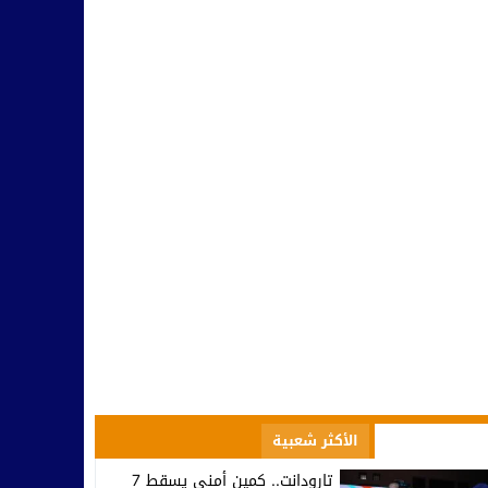
صعود إلى الاحترافي الأول… تكريم في تيزنيت وصمت يثير التساؤلات ف
10:09
مسؤولية النخب وطنيا ومحليا في التأطير و مواجهة التفاهة والتخلف
10:42
بينما يحتفل أمل تيزنيت بالاحتراف.. اتحاد تارودانت يغرق في دوامة الإخ
07:53
تارودانت.. وزير الاستثمار كريم زيدان يطلع على مشاريع استثمارية مهيكل
08:48
المجلس الإقليمي للسياحة بتارودانت ينظم “أيام تارودانت” بكورنيش أكاد
18:38
الأكثر مشاهدة
الأكثر شعبية
تارودانت.. كمين أمني يسقط 7