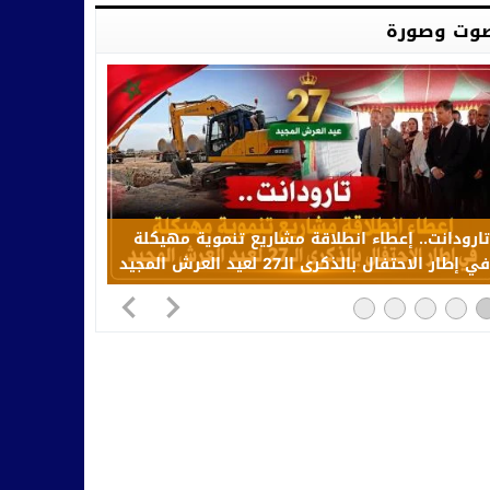
وت وصورة
تارودانت.. إعطاء انطلاقة مشاريع تنموية مهيكلة
في إطار الاحتفال بالذكرى الـ27 لعيد العرش المجيد