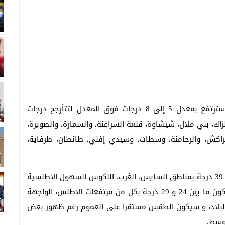
وأوضح يوعابد في تصريح صحفي، أن درجات الحرارة سترتفع بمعدل 5 إلى 8 درجات فوق المعدل لتتأرجح درجات
 أوسرد، آسا – الزاك، بني ملال، شيشاوة، قلعة السراغنة، والسمارة، والصويرة،
مراكش، والرحامنة، وسطات، وسيدي إفني، طانطان، طرفاية،
وأضاف يوعابد، أن درجات الحرارة ستتراوح، ما بين 34 و 39 درجة بمناطق السايس، الغرب، اللكوس السهول الأطلسية
الشمالية و الوسطى والسفوح الجنوبية الشرقية وستكون ما بين 24 و 29 درجة بكل من مرتفعات الأطلس، الواجهة
بلاد، و سيكون الطقس مستقرا على العموم رغم ظهور بعض
توسط.