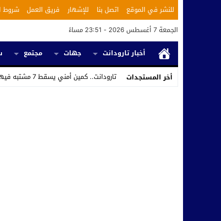
للنشر في الموقع
اتصل بنا
للإشهار
فريق العمل
شروط ا
الجمعة 7 أغسطس 2026 - 23:51 مساءً
أخبار تارودانت
جهات
مجتمع
س
تارودانت.. كمين أمني يسقط 7 مشتبه فيهم ويكشف استغلال محل للحلاقة في تر_
أخر المستجدات
Stop
Previous
Next