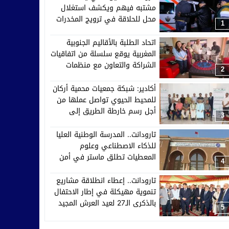
مشتبه فيهم ويكشف استغلال
محل للحلاقة في ترويج المخدرات
1
اتحاد الطلبة بالأقاليم الجنوبية
المغربية يوقع سلسلة من اتفاقيات
الشراكة والتعاون مع منظمات
2
إفريقية وآسيوية وأوروبية
أكادير: شبكة جمعيات محمية أركان
للمحيط الحيوي تواصل عملها من
أجل رسم خارطة الطريق إلى
3
2030
تارودانت.. المدرسة الوطنية العليا
للذكاء الاصطناعي وعلوم
المعطيات تطلق ماستر في أمن
4
الأنظمة الذكية والدفاع السيبراني
تارودانت.. إعطاء انطلاقة مشاريع
تنموية مهيكلة في إطار الاحتفال
بالذكرى الـ27 لعيد العرش المجيد
5