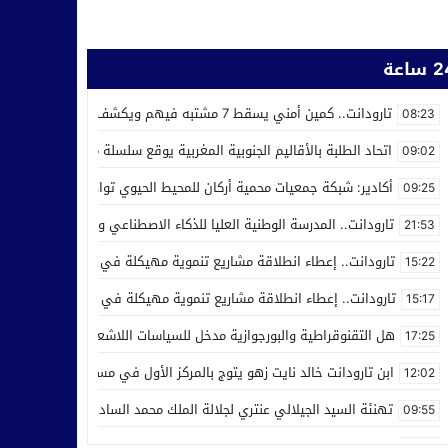
ساعة
تارودانت.. كمين أمني يسقط 7 مشتبه فيهم ويكشف استغلال محل للحلاقة في ترويج المخدرات
08:23
اتحاد الطلبة بالأقاليم الجنوبية المغربية يوقع سلسلة من اتفاقيات الش
09:02
أكادير: شبكة جمعيات محمية أركان للمحيط الحيوي تواصل عملها من أجل ر
09:25
تارودانت.. المدرسة الوطنية العليا للذكاء الاصطناعي وعلوم المعطيات ت
21:53
تارودانت.. إعطاء انطلاقة مشاريع تنموية مهيكلة في إطار الاحتفال بالذكرى الـ27 لعيد العر
15:22
تارودانت.. إعطاء انطلاقة مشاريع تنموية مهيكلة في إطار الاحتفال بالذكرى الـ27 لعيد العرش
15:17
هل التقنوقراطية والبورجوازية مدخل للسياسات اللاشعبية
17:25
ابن تارودانت خالد نايت زهو يتوج بالمركز الأول في مسابقة “Creative Cup” بالولايات المتحدة
12:02
تهنئة السيد الجيلالي عنتري لجلالة الملك محمد السادس بمناسبة عيد ا
09:55
مدرسة الذكاء الاصطناعي بتارودانت تفرض نفسها وطنيا.. أكثر من 32 ألف طلب للالتحاق بها
21:28