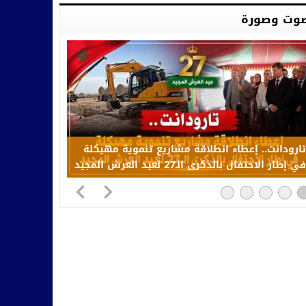
وت وصورة
تارودانت.. إعطاء انطلاقة مشاريع تنموية مهيكلة
في إطار الاحتفال بالذكرى الـ27 لعيد العرش المجيد