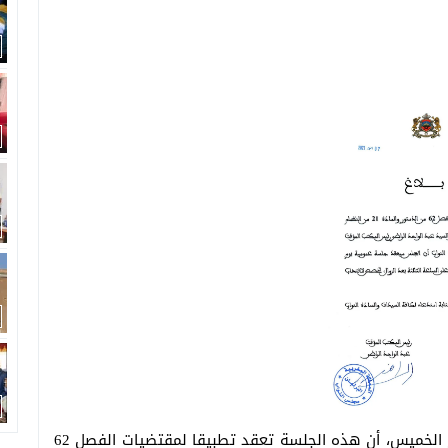
وذكر بلاغ لرئيس المكتب المؤقت لمجلس النواب، اليوم الخميس، أن هذه الجلسة تعقد تطبيقا لمقتضيات الفصل 62