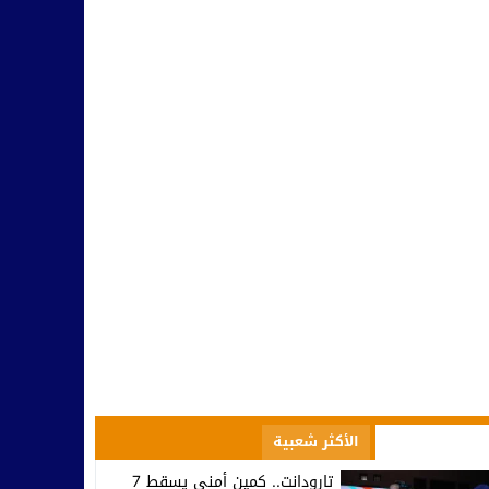
صعود إلى الاحترافي الأول… تكريم في تيزنيت وصمت يثير التساؤلات ف
10:09
مسؤولية النخب وطنيا ومحليا في التأطير و مواجهة التفاهة والتخلف
10:42
بينما يحتفل أمل تيزنيت بالاحتراف.. اتحاد تارودانت يغرق في دوامة الإخ
07:53
تارودانت.. وزير الاستثمار كريم زيدان يطلع على مشاريع استثمارية مهيكل
08:48
المجلس الإقليمي للسياحة بتارودانت ينظم “أيام تارودانت” بكورنيش أكاد
18:38
الأكثر مشاهدة
الأكثر شعبية
تارودانت.. كمين أمني يسقط 7