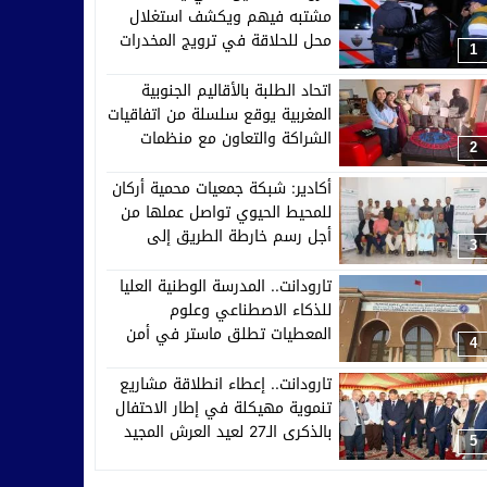
مشتبه فيهم ويكشف استغلال
محل للحلاقة في ترويج المخدرات
1
اتحاد الطلبة بالأقاليم الجنوبية
المغربية يوقع سلسلة من اتفاقيات
الشراكة والتعاون مع منظمات
2
إفريقية وآسيوية وأوروبية
أكادير: شبكة جمعيات محمية أركان
للمحيط الحيوي تواصل عملها من
أجل رسم خارطة الطريق إلى
3
2030
تارودانت.. المدرسة الوطنية العليا
للذكاء الاصطناعي وعلوم
المعطيات تطلق ماستر في أمن
4
الأنظمة الذكية والدفاع السيبراني
تارودانت.. إعطاء انطلاقة مشاريع
تنموية مهيكلة في إطار الاحتفال
بالذكرى الـ27 لعيد العرش المجيد
5