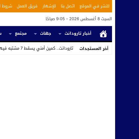
للنشر في الموقع
اتصل بنا
للإشهار
فريق العمل
شروط ا
السبت 8 أغسطس 2026 - 9:05 صباحًا
أخبار تارودانت
جهات
مجتمع
س
تارودانت.. كمين أمني يسقط 7 مشتبه فيهم ويكشف استغلال محل للحلاقة في ترويج الم _
أخر المستجدات
Stop
Previous
Next