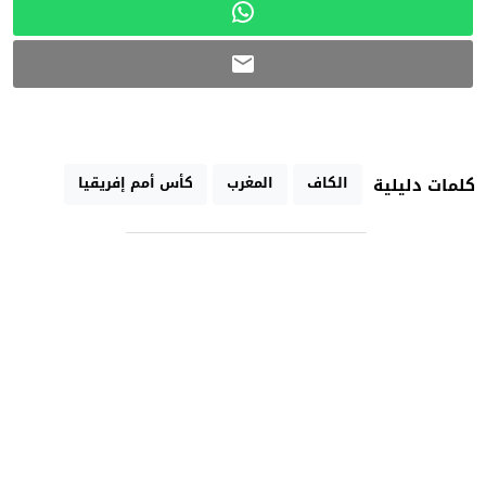
الكاف
المغرب
كأس أمم إفريقيا
كلمات دليلية
رابط مختصر
تارودانت الآن الإخبارية
جريدة إلكترونية مغربية مستقلة متجددة على مدار الساعة