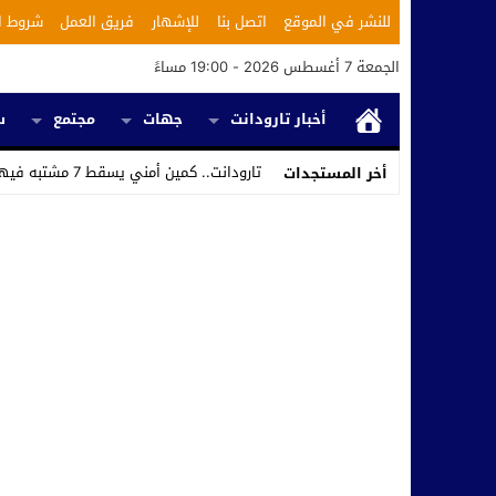
للنشر في الموقع
اتصل بنا
للإشهار
فريق العمل
شروط ا
الجمعة 7 أغسطس 2026 - 19:00 مساءً
أخبار تارودانت
جهات
مجتمع
س
تارودانت.. كمين أمني يسقط 7 مشتبه فيهم ويكشف استغلال محل _
أخر المستجدات
Stop
Previous
Next