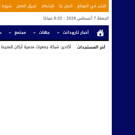
للنشر في الموقع
اتصل بنا
للإشهار
فريق العمل
شروط ا
الجمعة 7 أغسطس 2026 - 6:20 صباحًا
أخبار تارودانت
جهات
مجتمع
س
أكادير: شبكة جمعيات محمية أركان للمحيط 
أخر المستجدات
Stop
Previous
Next