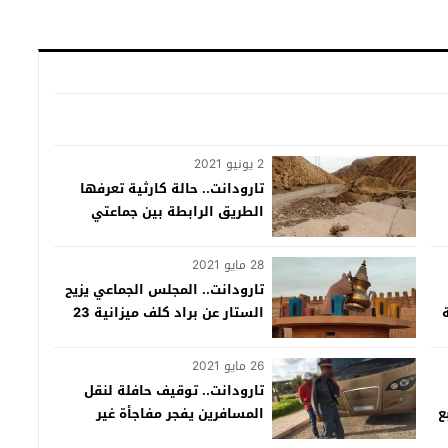
2 يونيو 2021
تارودانت.. حالة كارثية تعرفها
الطريق الرابطة بين جماعتي
تالوين وإغرم (صور)
28 مايو 2021
تارودانت.. المجلس الجماعي يزيح
الستار عن براد كلف ميزانية 23
مليون
26 مايو 2021
تارودانت.. توقيف حافلة لنقل
ع
المسافرين يفجر مفاجأة غير
متوقعة