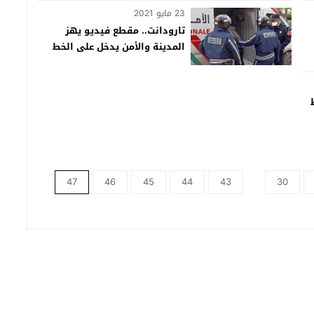
23 مايو 2021
تارودانت.. مقطع فيديو يهز
المدينة والأمن يدخل على الخط
ويوقف أحد المتورطين فيه
47
46
45
44
43
30