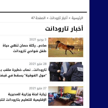
الرئيسية
»
أخبار تارودانت
»
الصفحة 47
أخبار تارودانت
3 يونيو 2021
صادم.. ركلة حصان تنهي حياة
طفل ضواحي تارودانت‎
28 مايو 2021
تارودانت.. نصاب خطيرة ملقب بـ
”مول الفوقية” يسقط في قبضة
الأمن
27 مايو 2021
زيارة لجنة وزارية للمديرية
الإقليمية للتعليم بتارودانت لتتب
تنفيذ تدابير المشروع 5