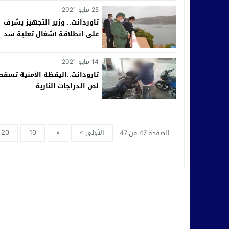
25 مايو 2021
تاوردانت.. وزير التجهيز يشرف
على انطلاقة أشغال تعلية سد
المختار السوسي بأوزيوا
14 مايو 2021
تارودانت..اليقظة الأمنية تسقط
لص الدراجات النارية
الأولى »
«
10
20
الصفحة 47 من 47