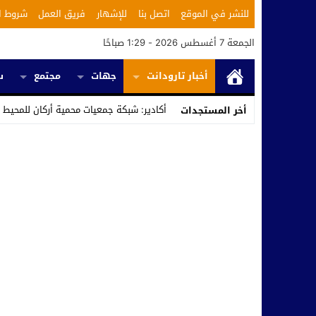
للنشر في الموقع
اتصل بنا
للإشهار
فريق العمل
شروط ا
الجمعة 7 أغسطس 2026 - 1:29 صباحًا
أخبار تارودانت
جهات
مجتمع
س
أكادير: شبكة جمعيات محمية أركان للمحيط 
أخر المستجدات
Stop
Previous
Next