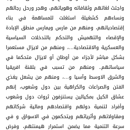
واجتث لغاتهم وثقافاته وهوياتهم، وهجر ورحل رجالهم
ونساءهم كشغيلة استغلت للمساهمة في بناء
إقتصادياتهم، ومنهم من مارس ويمارس منطق الإبادة
والإقصاء والتهميش والتحكم بالتدخلات السياسية
والعسكرية والاقتصادية…، ومنهم من لايزال مستعمرا
بشكل مباشر لأجزاء من أوطان أو لايزال متحكما في
سياساتهم.. ومنهم من تسبب في بلقنة افريقيا
والشرق الاوسط وآسيا و…، ومنهم من يشعل يغذي
الفتن والصراعات والكراهية بين دول وشعوب، إنهم
عشاق الكيل بمكيالين يستنزفون ثروات دول وشعوب
وأفراد لتنمية دولهم واقتصادهم ومالية شركاتهم
ومقاولاتهم وأثريائهم ويتحكمون في الاسواق و في
سرعة التنمية مما يضمن استمرار هيمنتهم، وفرض