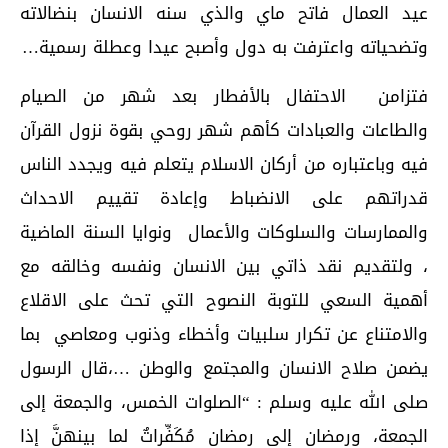
عيد العمال فاتح ماي والذي سنه الانسان بنضالاته
وتضحياته واعترفت به دول وأصبح عيدا وعطلة رسمية…
فتزامن الاحتفال بالأفطار بعد شهر من الصيام
والطاعات والعبادات كأهم شهر روحي بقوة نزول القرآن
فيه وباعتباره من أركان الاسلام يتعلم فيه ويجدد الناس
قدراتهم على الانضباط وإعادة تقييم الاحداث
والممارسات والسلوكات والأعمال ونوايا السنة الماضية
، ولتقديم نقد ذاتي بين الانسان ونفسه وخالقه مع
أهمية السعي للتوبة النصوح التي تحث على الاقلاع
والامتناع عن تكرار سلبيات وأخطاء وذنوب ومعاصي بما
يضمن صلاح الانسان والمجتمع والوطن …،قال الرسول
صلى الله عليه وسلم : “الصلوات الخمس، والجمعة إلى
الجمعة، ورمضان إلى رمضان مُكَفِّراتٌ لما بينهنَّ إذا