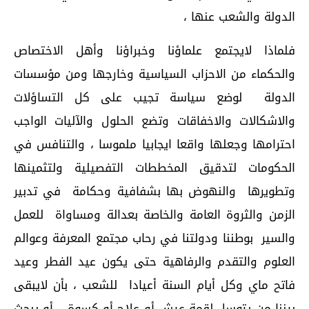
الدولة والشعب عنها ،
فلماذا لايجتمع علماؤنا وخبراؤنا وأهل الاختصاص
والحكماء من الاحزاب السياسية وخارجها ومن مؤسسات
الدولة لوضع سياسة تجيب على كل التساؤلات
والاشكالات والاخفاقات وتضع الحلول والآليات الواجب
احترامها وجعلها واقعا ايجابيا ملموسا ، والتنافس في
الحكومات لتدقيق المخططات التفصيلية ولتثمينها
وتطويرها والنهوض بها بشفافية وحكامة في تدبير
الزمن والثروة العامة والخاصة بعدالة ومساواة للعمل
والسير بوطننا ودولتنا في رحاب مجتمع المعرفة وعوالم
العلوم والتقدم والرفاهية حتى يكون عيد الفطر وعيد
فاتح ماي وكل أيام السنة أعيادا للشعب ، بأن لايبقى
بيننا من يتوسل لقمة عيش أو علاج أو كسوة .. أو يبحث