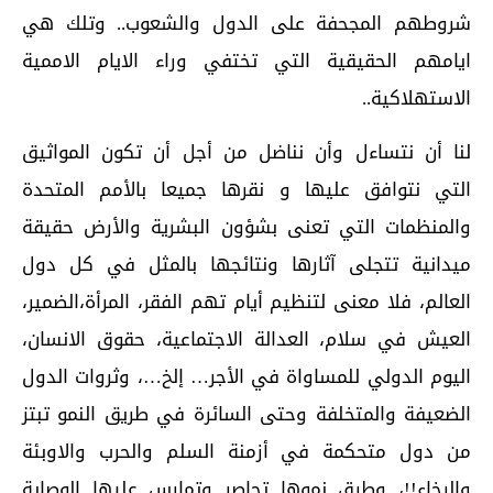
شروطهم المجحفة على الدول والشعوب.. وتلك هي
ايامهم الحقيقية التي تختفي وراء الايام الاممية
الاستهلاكية..
لنا أن نتساءل وأن نناضل من أجل أن تكون المواثيق
التي نتوافق عليها و نقرها جميعا بالأمم المتحدة
والمنظمات التي تعنى بشؤون البشرية والأرض حقيقة
ميدانية تتجلى آثارها ونتائجها بالمثل في كل دول
العالم، فلا معنى لتنظيم أيام تهم الفقر، المرأة،الضمير،
العيش في سلام، العدالة الاجتماعية، حقوق الانسان،
اليوم الدولي للمساواة في الأجر… إلخ…،
وثروات الدول
الضعيفة والمتخلفة وحتى السائرة في طريق النمو تبتز
من دول متحكمة في أزمنة السلم والحرب والاوبئة
والرخاء!!، وطرق نموها تحاصر وتمارس عليها الوصاية