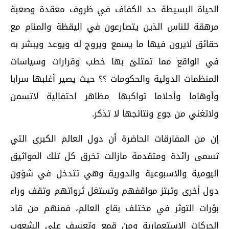
الحياة البسيطة حد الكفاف في ظروف معقدة وصعبة
مرهقة للناس الذين يتصارعون في اليقظة والمنام مع
حقائق لايرون فيها ما يسمع ويروج له ويوعد ويبشر به
في الواقع مما تمتلئ بها خطب وقرارات وسياسات
المنظمات الدولية والحكومات ؟؟ حيث يصير أغلبها سرابا
وأوهاما وأحلاما تواكبها مظاهر احتفالية لاتسمن
ولاتغني من جوع ونتائجها لا تذكر.
إن من المفارقات الحاضرة أن دول العالم الكبرى التي
تسمى رائدة ومتقدمة مازالت تخرق كل تلك المواثيق
اليومية والاسبوعية والدورية وهي تتدخل في شؤون
دول أخرى وتبتز مواقفهم وتستغل ثرواتهم وتقف وراء
بؤرات التوثر في مختلف بقاع العالم، فمنهم من قاد
الحركات الاستعمارية ومن قمع وتعسف على الشعوب