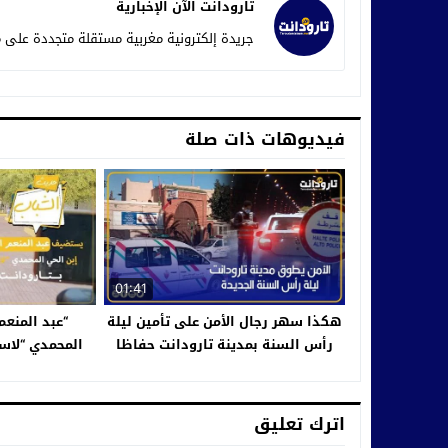
تارودانت الآن الإخبارية
جريدة إلكترونية مغربية مستقلة متجددة على م
فيديوهات ذات صلة
01:41
هكذا سهر رجال الأمن على تأمين ليلة
“عبد المنعم
رأس السنة بمدينة تارودانت حفاظا
المحمدي “لاس
على سلامة المواطنين
الحلقة ال
#حد
اترك تعليق