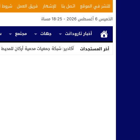
للنشر في الموقع
اتصل بنا
للإشهار
فريق العمل
شروط ا
الخميس 6 أغسطس 2026 - 18:25 مساءً
أخبار تارودانت
جهات
مجتمع
س
أكادير: شبكة جمعيات محمية أركان للمحيط
أخر المستجدات
Stop
Previous
Next