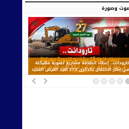
وت وصورة
تارودانت.. إعطاء انطلاقة مشاريع تنموية مهيكلة
في إطار الاحتفال بالذكرى الـ27 لعيد العرش المجيد