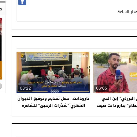
ص
دار الساعة
03:22
06:05
 البرزلي” إبن الحي
تارودانت.. حفل تقديم وتوقيع الديوان
طاح” بتارودانت ضيف
الشعري “شذرات الرحيق” للشاعرة
سابعة من برنامج
فطنة بن ضالي
يث_الشباب