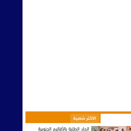
مسؤولية النخب وطنيا ومحليا في التأطير و مواجهة التفاهة والتخلف
10:42
بينما يحتفل أمل تيزنيت بالاحتراف.. اتحاد تارودانت يغرق في دوامة الإخ
07:53
تارودانت.. وزير الاستثمار كريم زيدان يطلع على مشاريع استثمارية مهيكل
08:48
المجلس الإقليمي للسياحة بتارودانت ينظم “أيام تارودانت” بكورنيش أكاد
18:38
تخرج أول فوج من المدرسة الوطنية للذكاء الاصطناعي بتارودانت.. خطو
09:38
الأكثر مشاهدة
الأكثر شعبية
اتحاد الطلبة بالأقاليم الجنوبية