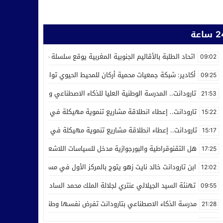
ساعة
اتحاد الطلبة بالأقاليم الجنوبية المغربية يوقع سلسلة من اتفاقيات الش
09:02
أكادير: شبكة جمعيات محمية أركان للمحيط الحيوي تواصل عملها من أجل ر
09:25
تارودانت.. المدرسة الوطنية العليا للذكاء الاصطناعي وعلوم المعطيات ت
21:53
تارودانت.. إعطاء انطلاقة مشاريع تنموية مهيكلة في إطار الاحتفال بالذكرى الـ27 لعيد العر
15:22
تارودانت.. إعطاء انطلاقة مشاريع تنموية مهيكلة في إطار الاحتفال بالذكرى الـ27 لعيد العرش
15:17
هل التقنوقراطية والبورجوازية مدخل للسياسات اللاشعبية
17:25
ابن تارودانت خالد نايت زهو يتوج بالمركز الأول في مسابقة “Creative Cup” بالولايات المتحدة
12:02
تهنئة السيد الجيلالي عنتري لجلالة الملك محمد السادس بمناسبة عيد ا
09:55
مدرسة الذكاء الاصطناعي بتارودانت تفرض نفسها وطنيا.. أكثر من 32 ألف طلب للالتحاق بها
21:28
صعود إلى الاحترافي الأول… تكريم في تيزنيت وصمت يثير التساؤلات ف
10:09