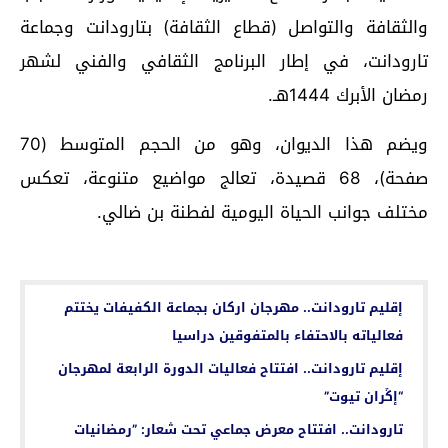
والثقافة والتواصل (قطاع الثقافة) بتارودانت وجماعة
تارودانت، في إطار البرنامج الثقافي والفني لشهر
رمضان الأبرك 1444هـ.
ويضم هذا الديوان، وهو من الحجم المتوسط (70
صفحة)، 68 قصيدة، تعالج مواضيع متنوعة، تعكس
مختلف جوانب الحياة اليومية لفطنة بن ضالي.
اقرأ أيضا...
إقليم تارودانت.. مهرجان اركان بجماعة الكفيفات يختتم
فعالياته بالاحتفاء بالمتفوقين دراسيا
إقليم تارودانت.. افتتاح فعاليات الدورة الرابعة لمهرجان
“إڭران تيوت”
تارودانت.. افتتاح معرض جماعي تحت شعار: ”رمضانيات