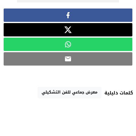
معرض جماعي للفن التشكيلي
كلمات دليلية
رابط مختصر
و م ع MAP