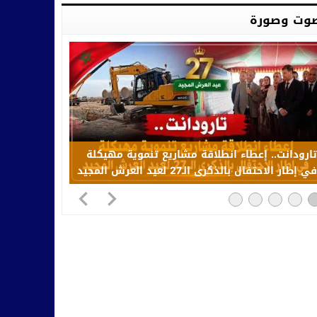
وت وصورة
تارودانت.. إعطاء انطلاقة مشاريع تنموية مهيكلة
في إطار الاحتفال بالذكرى الـ27 لعيد العرش المجيد