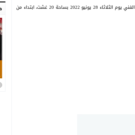
وسيكون لساكنة مدينة تارودانت لقاء مع هذا الحدث الفني يوم الثلاثاء 28 يونيو 2022 بساحة 20 غشت، ابتداء من
ص