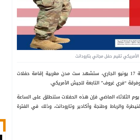
لأمريكي تقيم حفل مجاني بتارودانت
أعلنت السفارة الأميركية بالرباط أنه ابتداء من الجمعة 17 يونيو الجاري، ستشهد ست مدن مغربية إقامة حفلات
 وفرقة “فري غروف” التابعة للجيش الأمريكي.
 يوم الثلاثاء الماضي فإن هذه الحفلات ستنطلق على الساعة
يطرة والرباط وطنجة وأكادير وتارودانت، وذلك في الفترة