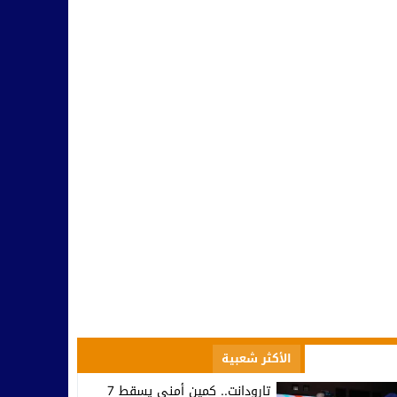
صعود إلى الاحترافي الأول… تكريم في تيزنيت وصمت يثير التساؤلات ف
10:09
مسؤولية النخب وطنيا ومحليا في التأطير و مواجهة التفاهة والتخلف
10:42
بينما يحتفل أمل تيزنيت بالاحتراف.. اتحاد تارودانت يغرق في دوامة الإخ
07:53
تارودانت.. وزير الاستثمار كريم زيدان يطلع على مشاريع استثمارية مهيكل
08:48
المجلس الإقليمي للسياحة بتارودانت ينظم “أيام تارودانت” بكورنيش أكاد
18:38
الأكثر مشاهدة
الأكثر شعبية
تارودانت.. كمين أمني يسقط 7