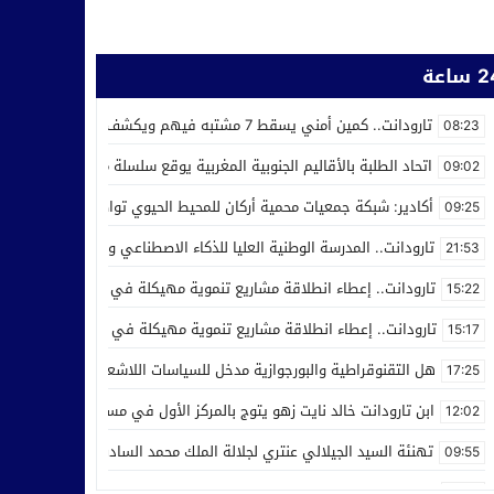
ساعة
تارودانت.. كمين أمني يسقط 7 مشتبه فيهم ويكشف استغلال محل للحلاقة في ترويج المخدرات
08:23
اتحاد الطلبة بالأقاليم الجنوبية المغربية يوقع سلسلة من اتفاقيات الش
09:02
أكادير: شبكة جمعيات محمية أركان للمحيط الحيوي تواصل عملها من أجل ر
09:25
تارودانت.. المدرسة الوطنية العليا للذكاء الاصطناعي وعلوم المعطيات ت
21:53
تارودانت.. إعطاء انطلاقة مشاريع تنموية مهيكلة في إطار الاحتفال بالذكرى الـ27 لعيد العر
15:22
تارودانت.. إعطاء انطلاقة مشاريع تنموية مهيكلة في إطار الاحتفال بالذكرى الـ27 لعيد العرش
15:17
هل التقنوقراطية والبورجوازية مدخل للسياسات اللاشعبية
17:25
ابن تارودانت خالد نايت زهو يتوج بالمركز الأول في مسابقة “Creative Cup” بالولايات المتحدة
12:02
تهنئة السيد الجيلالي عنتري لجلالة الملك محمد السادس بمناسبة عيد ا
09:55
مدرسة الذكاء الاصطناعي بتارودانت تفرض نفسها وطنيا.. أكثر من 32 ألف طلب للالتحاق بها
21:28