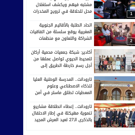
مشتبه فيهم ويكشف استغلال
محل للحلاقة في ترويج المخدرات
1
اتحاد الطلبة بالأقاليم الجنوبية
المغربية يوقع سلسلة من اتفاقيات
الشراكة والتعاون مع منظمات
2
إفريقية وآسيوية وأوروبية
أكادير: شبكة جمعيات محمية أركان
للمحيط الحيوي تواصل عملها من
أجل رسم خارطة الطريق إلى
3
2030
تارودانت.. المدرسة الوطنية العليا
للذكاء الاصطناعي وعلوم
المعطيات تطلق ماستر في أمن
4
الأنظمة الذكية والدفاع السيبراني
تارودانت.. إعطاء انطلاقة مشاريع
تنموية مهيكلة في إطار الاحتفال
بالذكرى الـ27 لعيد العرش المجيد
5