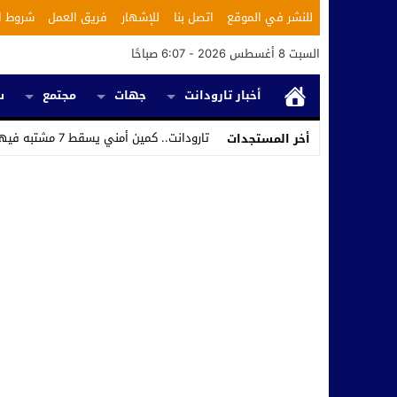
للنشر في الموقع
اتصل بنا
للإشهار
فريق العمل
شروط ا
السبت 8 أغسطس 2026 - 6:07 صباحًا
أخبار تارودانت
جهات
مجتمع
س
تارودانت.. كمين أمني يسقط 7 مشتبه فيهم ويكشف استغلال محل للحلاقة في تر_
أخر المستجدات
Stop
Previous
Next