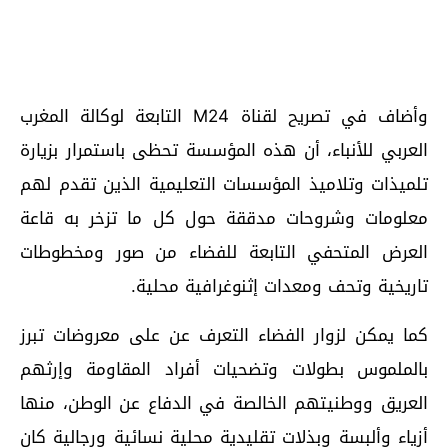
وأضاف في تصريح لقناة M24 التابعة لوكالة المغرب
العربي للأنباء، أن هذه المؤسسة تحظى باستمرار بزيارة
تلميذات وتلاميذ المؤسسات التعليمية الذين تقدم لهم
معلومات وشروحات مدققة حول كل ما تزخر به قاعة
العرض المتحفي التابعة للفضاء من صور ومخطوطات
تاريخية وتحف ومعدات إثنوغرافية محلية.
كما يمكن لزوار الفضاء التعرف عن على معروضات تبرز
بالملموس بطولات وتضحيات أفراد المقاومة وإرثهم
العريق ووطنيتهم الخالصة في الدفاع عن الوطن، منها
أزياء وألبسة وبذلات تقليدية محلية نسائية ورجالية كان