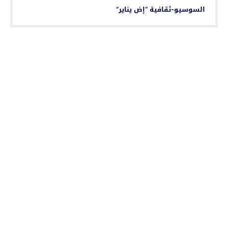
السوسيو-ثقافية “إض يناير”