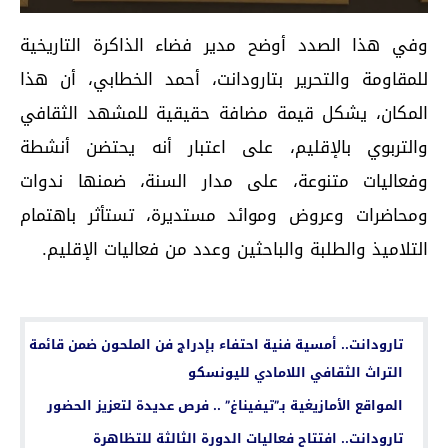
وفي هذا الصدد أوضح مدير فضاء الذاكرة التاريخية
للمقاومة والتحرير بتارودانت، أحمد الخطابي، أن هذا
المكان، يشكل قيمة مضافة حقيقية للمشهد الثقافي
والتربوي بالإقليم، على اعتبار أنه يحتضن أنشطة
وفعاليات متنوعة، على مدار السنة، ضمنها ندوات
ومحاضرات وعروض وموائد مستديرة، تستأثر باهتمام
التلاميذ والطلبة والباحثين وعدد من فعاليات الإقليم.
اقرأ أيضا...
تارودانت.. أمسية فنية احتفاء بإدراج فن الملحون ضمن قائمة
التراث الثقافي اللامادي لليونسكو
المواقع الأمازيغية بـ”تيفيناغ” .. فرص عديدة لتعزيز الحضور
تارودانت.. افتتاح فعاليات الدورة الثالثة للتظاهرة