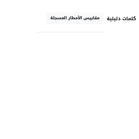
مقاييس الأمطار المسجلة
كلمات دليلية
رابط مختصر
تارودانت الآن الإخبارية
جريدة إلكترونية مغربية مستقلة متجددة على مدار الساعة
الرئيسية
»
مجتمع
إقامة صلاة الاستسقاء بمختلف جهات وأقاليم
المملكة صباح يوم غد الثلاثاء 29 نوببر الجاري