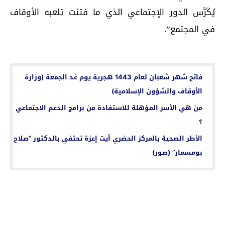
يُكَرَّس الدور الإجتماعي الذي ما فتئت تلعبه الأوقاف
في المجتمع”.
اقرأ أيضا...
فاتح شهر شعبان لعام 1443 هجرية يوم غد الجمعة (وزارة
الأوقاف والشؤون الإسلامية)
من هي الأسر المؤهلة للاستفادة من برامج الدعم الاجتماعي
؟
الأطر الصحية بالمركز الحضري أيت إعزة تحتفي بالدكتور “صلاح
بومسمار” (صور)