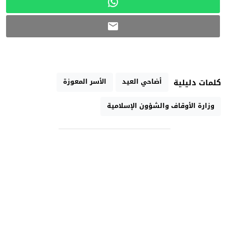
أضاحي العيد
الأسر المعوزة
كلمات دليلية
وزارة الأوقاف والشؤون الإسلامية
رابط مختصر
تارودانت الآن الإخبارية
جريدة إلكترونية مغربية مستقلة متجددة على مدار الساعة