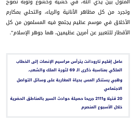
المثول بين يدي الله، في خشية وخشوع وتوبة نصوح
وتجرد من كل مظاهر الأنانية والرياء، والتحلي بمكارم
الأخلاق في موسم عظيم يجتمع فيه المسلمون من كل
الأقطار للتعبير عن أمرين عظيمين، هما جوهر الإسلام”.
اقرأ أيضا...
عامل إقليم تارودانت يترأس مراسيم الإنصات إلى الخطاب
الملكي بمناسبة ذكرى الـ 69 لثورة الملك والشعب.
وهبي يستنكر المس بحياة المغاربة على وسائل التواصل
الاجتماعي
20 قتيلا و2111 جريحا حصيلة حوادث السير بالمناطق الحضرية
خلال الأسبوع المنصرم