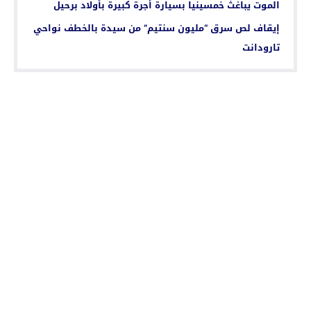
الموت يباغث خمسينيا بسيارة أجرة كبيرة بأولاد برحيل
إيقاف لص سرق “مليون سنتيم” من سيدة بالخطف نواحي
تارودانت