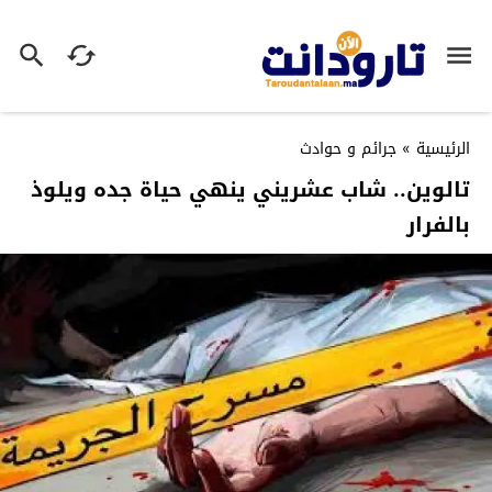
الرئيسية
»
جرائم و حوادث
تالوين.. شاب عشريني ينهي حياة جده ويلوذ
بالفرار