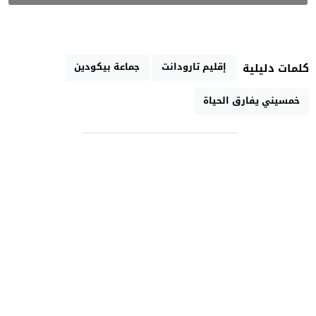
إقليم تارودانت
جماعة بيكودين
كلمات دليلية
خمسيني يفارق الحياة
رابط مختصر
تارودانت الآن الإخبارية
جريدة إلكترونية مغربية مستقلة متجددة على مدار الساعة
جميع الحقوق محفوظة لموقع تارودانت الآن 2021 ©