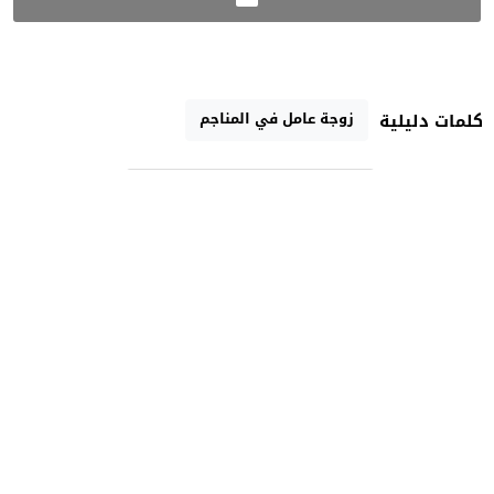
زوجة عامل في المناجم
كلمات دليلية
رابط مختصر
تارودانت الآن الإخبارية
جريدة إلكترونية مغربية مستقلة متجددة على مدار الساعة
جميع الحقوق محفوظة لموقع تارودانت الآن 2021 ©
تصميم
مجلة ووردبريس