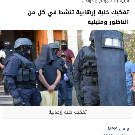
الرئيسية
»
جرائم و حوادث
تفكيك خلية إرهابية تنشط في كل من
الناظور ومليلية
تفكيك خلية إرهابية
و م ع MAP