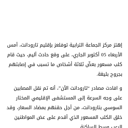
إهتز مركز الجماعة الترابية توفلعز بإقليم تارودانت، أمس
الأربعاء 05 أكتوبر الجاري، على وقع حادث أليم، حيث قام
كلب مسعور بعضّ ثلاثة أشخاص ما تسبب في إصابتهم
بجروح بليغة.
و افادت مصادر “تارودانت الٱن”، أنه تم نقل المصابين
على وجه السرعة إلى المستشفى الإقليمي المختار
السوسي بتارودانت، من أجل حقنهم بمضاد السعار، وقد
خلق الكلب المسعور الذي أقدم على عض المواطنين
الرعب وسط الساكنة.