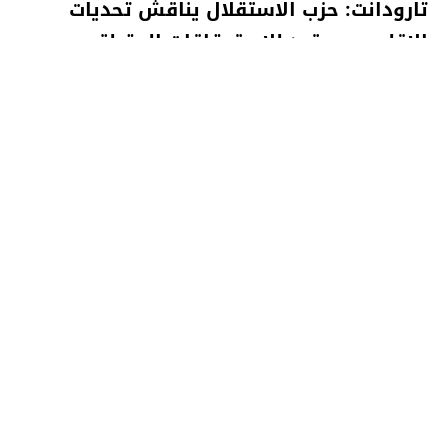
تارودانت: حزب الاستقلال يناقش تحديات
الإقليم ويستعد للاستحقاقات المقبلة
تارودانت الآن الإخبارية
27 أبريل 2025