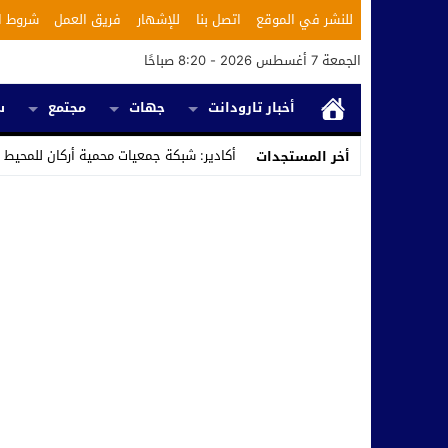
للنشر في الموقع
اتصل بنا
للإشهار
فريق العمل
شروط ا
الجمعة 7 أغسطس 2026 - 8:20 صباحًا
أخبار تارودانت
جهات
مجتمع
س
أكادير: شبكة جمعيات محمية أركان للمحيط 
أخر المستجدات
Stop
Previous
Next