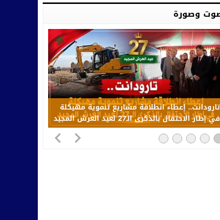
وت وصورة
تارودانت.. إعطاء انطلاقة مشاريع تنموية مهيكلة
في إطار الاحتفال بالذكرى الـ27 لعيد العرش المجيد