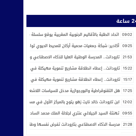
ساعة
اتحاد الطلبة بالأقاليم الجنوبية المغربية يوقع سلسلة من اتفاقيات الش
09:02
أكادير: شبكة جمعيات محمية أركان للمحيط الحيوي تواصل عملها من أجل ر
09:25
تارودانت.. المدرسة الوطنية العليا للذكاء الاصطناعي وعلوم المعطيات ت
21:53
تارودانت.. إعطاء انطلاقة مشاريع تنموية مهيكلة في إطار الاحتفال بالذكرى الـ27 لعيد العر
15:22
تارودانت.. إعطاء انطلاقة مشاريع تنموية مهيكلة في إطار الاحتفال بالذكرى الـ27 لعيد العرش
15:17
هل التقنوقراطية والبورجوازية مدخل للسياسات اللاشعبية
17:25
ابن تارودانت خالد نايت زهو يتوج بالمركز الأول في مسابقة “Creative Cup” بالولايات المتحدة
12:02
تهنئة السيد الجيلالي عنتري لجلالة الملك محمد السادس بمناسبة عيد ا
09:55
مدرسة الذكاء الاصطناعي بتارودانت تفرض نفسها وطنيا.. أكثر من 32 ألف طلب للالتحاق بها
21:28
صعود إلى الاحترافي الأول… تكريم في تيزنيت وصمت يثير التساؤلات ف
10:09