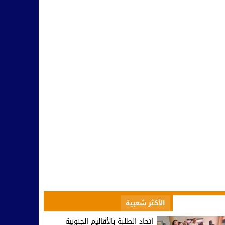
مسؤولية النخب وطنيا ومحليا في التأطير و مواجهة التفاهة والتخلف
10:42
بينما يحتفل أمل تيزنيت بالاحتراف.. اتحاد تارودانت يغرق في دوامة الإخ
07:53
تارودانت.. وزير الاستثمار كريم زيدان يطلع على مشاريع استثمارية مهيكل
08:48
المجلس الإقليمي للسياحة بتارودانت ينظم “أيام تارودانت” بكورنيش أكاد
18:38
تخرج أول فوج من المدرسة الوطنية للذكاء الاصطناعي بتارودانت.. خطو
09:38
الأكثر مشاهدة
الأكثر شعبية
اتحاد الطلبة بالأقاليم الجنوبية