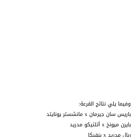
وفيما يلي نتائج القرعة:
باريس سان جيرمان x مانشستر يونايتد
بايرن ميونخ x أتلتيكو مدريد
ريال مدريد x بنفيكا