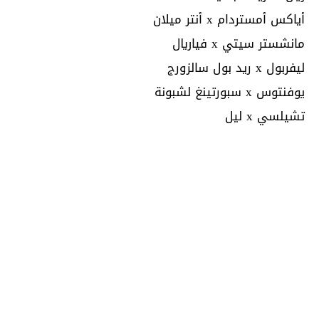
أياكس أمستردام x أنتر ميلان
مانشستر سيتي x فياريال
ليفربول x ريد بول سالزورج
يوفنتوس x سبورتينغ لشبونة
تشيلسي x ليل