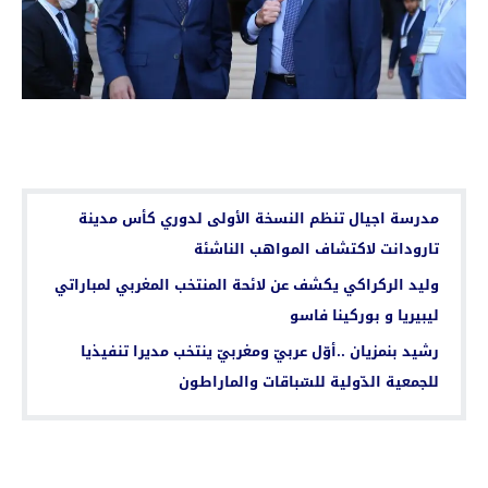
اقرأ أيضا...
مدرسة اجيال تنظم النسخة الأولى لدوري كأس مدينة
تارودانت لاكتشاف المواهب الناشئة
وليد الركراكي يكشف عن لائحة المنتخب المغربي لمباراتي
ليبيريا و بوركينا فاسو
رشيد بنمزيان ..أوّل عربيّ ومغربيّ ينتخب مديرا تنفيذيا
للجمعية الدّولية للسّباقات والماراطون