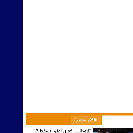
صعود إلى الاحترافي الأول… تكريم في تيزنيت وصمت يثير التساؤلات ف
10:09
مسؤولية النخب وطنيا ومحليا في التأطير و مواجهة التفاهة والتخلف
10:42
بينما يحتفل أمل تيزنيت بالاحتراف.. اتحاد تارودانت يغرق في دوامة الإخ
07:53
تارودانت.. وزير الاستثمار كريم زيدان يطلع على مشاريع استثمارية مهيكل
08:48
المجلس الإقليمي للسياحة بتارودانت ينظم “أيام تارودانت” بكورنيش أكاد
18:38
الأكثر مشاهدة
الأكثر شعبية
تارودانت.. كمين أمني يسقط 7