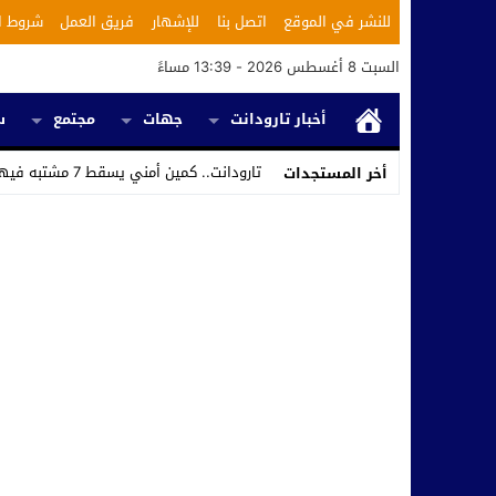
للنشر في الموقع
اتصل بنا
للإشهار
فريق العمل
شروط ا
السبت 8 أغسطس 2026 - 13:39 مساءً
أخبار تارودانت
جهات
مجتمع
س
تارودانت.. كمين أمني يسقط 7 مشتبه فيهم ويكشف استغلال محل للحلاقة في تر_
أخر المستجدات
Stop
Previous
Next