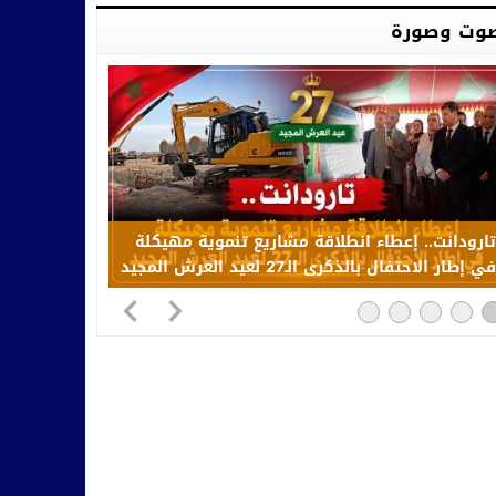
وت وصورة
تارودانت.. إعطاء انطلاقة مشاريع تنموية مهيكلة
في إطار الاحتفال بالذكرى الـ27 لعيد العرش المجيد