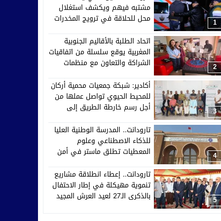
مشتبه فيهم ويكشف استغلال
محل للحلاقة في ترويج المخدرات
1
اتحاد الطلبة بالأقاليم الجنوبية
المغربية يوقع سلسلة من اتفاقيات
الشراكة والتعاون مع منظمات
2
إفريقية وآسيوية وأوروبية
أكادير: شبكة جمعيات محمية أركان
للمحيط الحيوي تواصل عملها من
أجل رسم خارطة الطريق إلى
3
2030
تارودانت.. المدرسة الوطنية العليا
للذكاء الاصطناعي وعلوم
المعطيات تطلق ماستر في أمن
4
الأنظمة الذكية والدفاع السيبراني
تارودانت.. إعطاء انطلاقة مشاريع
تنموية مهيكلة في إطار الاحتفال
بالذكرى الـ27 لعيد العرش المجيد
5