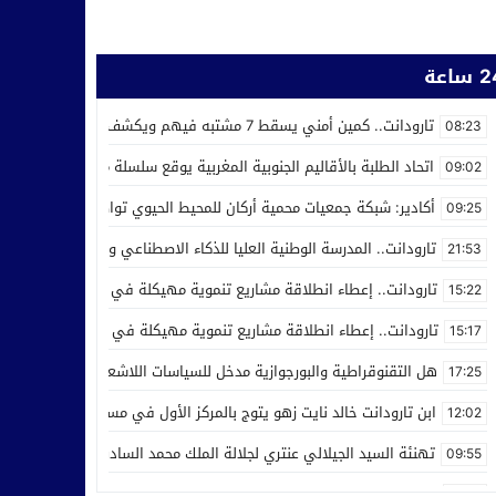
ساعة
تارودانت.. كمين أمني يسقط 7 مشتبه فيهم ويكشف استغلال محل للحلاقة في ترويج المخدرات
08:23
اتحاد الطلبة بالأقاليم الجنوبية المغربية يوقع سلسلة من اتفاقيات الش
09:02
أكادير: شبكة جمعيات محمية أركان للمحيط الحيوي تواصل عملها من أجل ر
09:25
تارودانت.. المدرسة الوطنية العليا للذكاء الاصطناعي وعلوم المعطيات ت
21:53
تارودانت.. إعطاء انطلاقة مشاريع تنموية مهيكلة في إطار الاحتفال بالذكرى الـ27 لعيد العر
15:22
تارودانت.. إعطاء انطلاقة مشاريع تنموية مهيكلة في إطار الاحتفال بالذكرى الـ27 لعيد العرش
15:17
هل التقنوقراطية والبورجوازية مدخل للسياسات اللاشعبية
17:25
ابن تارودانت خالد نايت زهو يتوج بالمركز الأول في مسابقة “Creative Cup” بالولايات المتحدة
12:02
تهنئة السيد الجيلالي عنتري لجلالة الملك محمد السادس بمناسبة عيد ا
09:55
مدرسة الذكاء الاصطناعي بتارودانت تفرض نفسها وطنيا.. أكثر من 32 ألف طلب للالتحاق بها
21:28