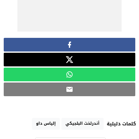
أندرلخت البلجيكي
إلياس داو
كلمات دليلية