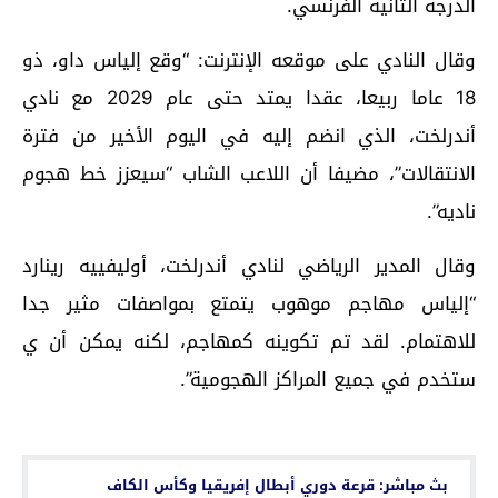
الدرجة الثانية الفرنسي.
وقال النادي على موقعه الإنترنت: “وقع إلياس داو، ذو
18 عاما ربيعا، عقدا يمتد حتى عام 2029 مع نادي
أندرلخت، الذي انضم إليه في اليوم الأخير من فترة
الانتقالات”، مضيفا أن اللاعب الشاب “سيعزز خط هجوم
ناديه”.
وقال المدير الرياضي لنادي أندرلخت، أوليفييه رينارد
“إلياس مهاجم موهوب يتمتع بمواصفات مثير جدا
للاهتمام. لقد تم تكوينه كمهاجم، لكنه يمكن أن ي
ستخدم في جميع المراكز الهجومية”.
اقرأ أيضا...
بث مباشر: قرعة دوري أبطال إفريقيا وكأس الكاف