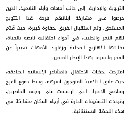
التربوية والإدارية، إلى جانب أمهات وآباء التلاميذ، الذين
حرصوا على مشاركة أبنائهم فرحة هذا التتويج
المستحق. وتم استقبال الفريق بحفاوة كبيرة، حيث قُدّم
لهم التمر والحليب، في أجواء احتفالية نابضة بالحياة،
تخللتها الأهازيج المحلية وزغاريد الأمهات تعبيراً عن
الفخر والسرور بهذا الإنجاز المتميز.
امتزجت لحظات الاحتفال بالمشاعر الإنسانية الصادقة،
حيث عانق التلاميذ المتوجون أسرهم، وسط دموع الفرح
وملامح الاعتزاز التي ارتسمت على وجوه الحاضرين،
وترددت التصفيقات الحارة في أرجاء المكان مشاركة في
هذه اللحظة الاستثنائية.
اقرأ أيضا...