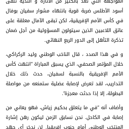
المواجهة التي تعد بالكثير من الاثاره و الندية تلقى
أسود الأطلس ضربة قوية بانتهاء مشوار سفيان بوفال
في كأس الأمم الإفريقية، لكن تبقى الآمال معلقة على
عاتق اللاعبين الذين سيتولون المسؤولية من أجل ضمان
تذكرة التأهل إلى الدور الربع النهائي.
و في هذا الصدد ، قال الناخب الوطني وليد الركراكي،
خلال المؤتمر الصحفي، الذي يسبق المباراة “انتهت كأس
الأمم الإفريقية بالنسبة لسفيان، حدث ذلك خلال
التداريب، لقد تعرض لإصابة عضلية ستمنعه من مواصلة
البطولة، إلا إذا حدثت معجزة”.
وأضاف أنه “في ما يتعلق بحكيم زياش، فهو يعاني من
إصابة في الكاحل. نحن نسابق الزمن ليكون رهن إشارة
المنتخب الوطني أمام جنوب إفريقيا. لن ندخر أي جهد