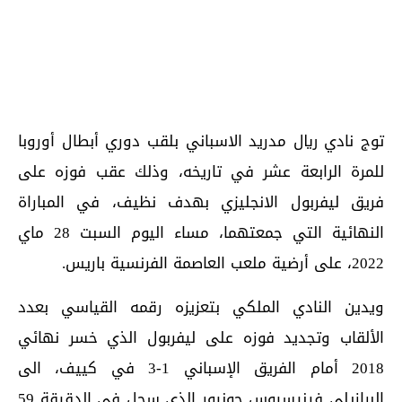
توج نادي ريال مدريد الاسباني بلقب دوري أبطال أوروبا
للمرة الرابعة عشر في تاريخه، وذلك عقب فوزه على
فريق ليفربول الانجليزي بهدف نظيف، في المباراة
النهائية التي جمعتهما، مساء اليوم السبت 28 ماي
2022، على أرضية ملعب العاصمة الفرنسية باريس.
ويدين النادي الملكي بتعزيزه رقمه القياسي بعدد
الألقاب وتجديد فوزه على ليفربول الذي خسر نهائي
2018 أمام الفريق الإسباني 1-3 في كييف، الى
البرازيلي فينيسيوس جونيور الذي سجل في الدقيقة 59