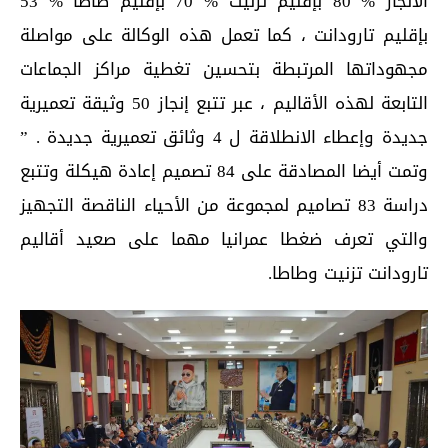
الانجاز % 80 بإقليم تزنيت % 70 بإقليم طاطا % 53
بإقليم تارودانت ، كما تعمل هذه الوكالة على مواصلة
مجهوداتها المرتبطة بتحسين تغطية مراكز الجماعات
التابعة لهذه الأقاليم ، عبر تتبع إنجاز 50 وثيقة تعميرية
جديدة وإعطاء الانطلاقة ل 4 وثائق تعميرية جديدة . ”
وتمت أيضا المصادقة على 84 تصميم إعادة هيكلة وتتبع
دراسة 83 تصاميم لمجموعة من الأحياء الناقصة التجهيز
والتي تعرف ضغطا عمرانيا مهما على صعيد أقاليم
تارودانت تزنيت وطاطا.