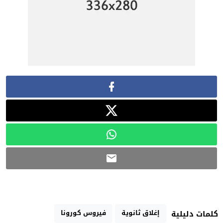
إغلاق ثانوية
فيروس كورونا
كلمات دليلية