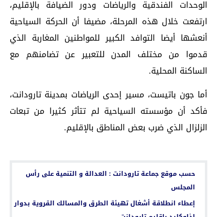
الوحدات الفندقية والرياضات ودور الضيافة بالإقليم،
ارتفعت خلال هذه المرحلة، مضيفا أن الحركة السياحية
أنعشها أيضا التوافد الكبير للمواطنين المغاربة الذي
قدموا من مختلف المدن للتعبير عن تضامنهم مع
الساكنة المحلية.
أما جون باتيست، مسير إحدى الرياضات بمدينة تارودانت،
فأكد أن مؤسسته السياحية لم تتأثر كثيرا من تبعات
الزلزال الذي ضرب بعض المناطق بالإقليم.
اقرأ أيضا...
حسب موقع جماعة تارودانت : العدالة و التنمية على رأس
المجلس
إعطاء انطلاقة أشغال تهيئة الطرق والمسالك القروية بدوار
إذاوكليد بإقليم تارودانت