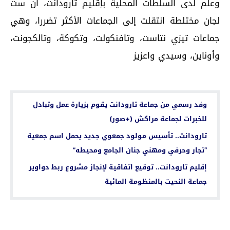
وعلم لدى السلطات المحلية بإقليم تارودانت، أن ست
لجان مختلطة انتقلت إلى الجماعات الأكثر تضررا، وهي
جماعات تيزي نتاست، وتافنكولت، وتكوكة، وتالكجونت،
وأوناين، وسيدي واعزيز
اقرأ أيضا...
وفد رسمي من جماعة تارودانت يقوم بزيارة عمل وتبادل
للخبرات لجماعة مراكش (+صور)
تارودانت.. تأسيس مولود جمعوي جديد يحمل اسم جمعية
“تجار وحرفي ومهني جنان الجامع ومحيطه”
إقليم تارودانت.. توقيع اتفاقية لإنجاز مشروع ربط دواوير
جماعة النحيت بالمنظومة المائية