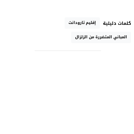
إقليم تارودانت
كلمات دليلية
المباني المتضررة من الزلزال
رابط مختصر
تارودانت الآن الإخبارية
جريدة إلكترونية مغربية مستقلة متجددة على مدار الساعة
جميع الحقوق محفوظة لموقع تارودانت الآن 2021 ©
تصميم
مجلة ووردبريس