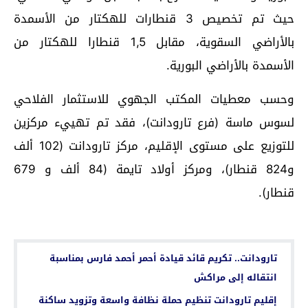
حيث تم تخصيص 3 قنطارات للهكتار من الأسمدة
بالأراضي السقوية، مقابل 1,5 قنطارا للهكتار من
الأسمدة بالأراضي البورية.
وحسب معطيات المكتب الجهوي للاستثمار الفلاحي
لسوس ماسة (فرع تارودانت)، فقد تم تهييء مركزين
للتوزيع على مستوى الإقليم، مركز تارودانت (102 ألف
و824 قنطار)، ومركز أولاد تايمة (84 ألف و 679
قنطار).
اقرأ أيضا...
تارودانت.. تكريم قائد قيادة أحمر أحمد فارس بمناسبة
انتقاله إلى مراكش
إقليم تارودانت تنظيم حملة نظافة واسعة وتزويد ساكنة