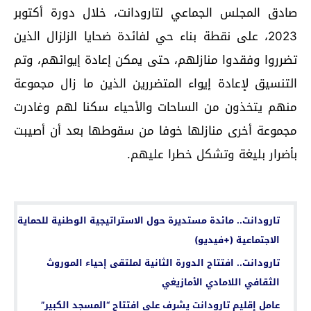
صادق المجلس الجماعي لتارودانت، خلال دورة أكتوبر
2023، على نقطة بناء حي لفائدة ضحايا الزلزال الذين
تضرروا وفقدوا منازلهم، حتى يمكن إعادة إيوائهم، وتم
التنسيق لإعادة إيواء المتضررين الذين ما زال مجموعة
منهم يتخذون من الساحات والأحياء سكنا لهم وغادرت
مجموعة أخرى منازلها خوفا من سقوطها بعد أن أصيبت
بأضرار بليغة وتشكل خطرا عليهم.
اقرأ أيضا...
تارودانت.. مائدة مستديرة حول الاستراتيجية الوطنية للحماية
الاجتماعية (+فيديو)
تارودانت.. افتتاح الدورة الثانية لملتقى إحياء الموروث
الثقافي اللامادي الأمازيغي
عامل إقليم تارودانت يشرف على افتتاح “المسجد الكبير”