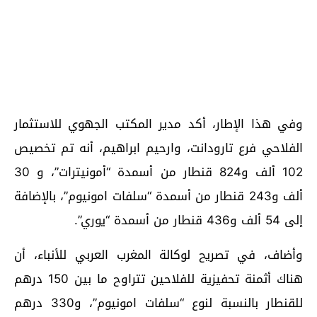
وفي هذا الإطار، أكد مدير المكتب الجهوي للاستثمار
الفلاحي فرع تارودانت، وارحيم ابراهيم، أنه تم تخصيص
102 ألف و824 قنطار من أسمدة “أمونيترات”، و 30
ألف و243 قنطار من أسمدة “سلفات امونيوم”، بالإضافة
إلى 54 ألف و436 قنطار من أسمدة “يوري”.
وأضاف، في تصريح لوكالة المغرب العربي للأنباء، أن
هناك أثمنة تحفيزية للفلاحين تتراوح ما بين 150 درهم
للقنطار بالنسبة لنوع “سلفات امونيوم”، و330 درهم