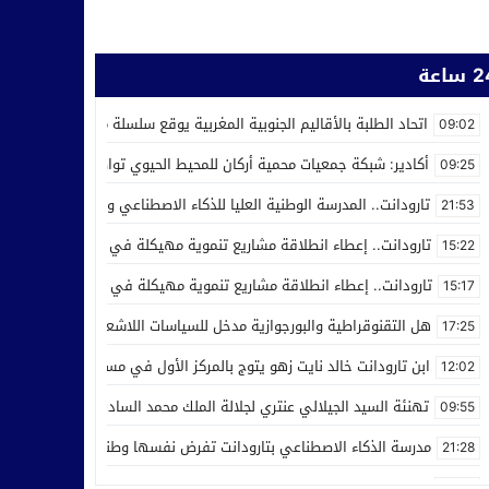
ساعة
اتحاد الطلبة بالأقاليم الجنوبية المغربية يوقع سلسلة من اتفاقيات الش
09:02
أكادير: شبكة جمعيات محمية أركان للمحيط الحيوي تواصل عملها من أجل ر
09:25
تارودانت.. المدرسة الوطنية العليا للذكاء الاصطناعي وعلوم المعطيات ت
21:53
تارودانت.. إعطاء انطلاقة مشاريع تنموية مهيكلة في إطار الاحتفال بالذكرى الـ27 لعيد العر
15:22
تارودانت.. إعطاء انطلاقة مشاريع تنموية مهيكلة في إطار الاحتفال بالذكرى الـ27 لعيد العرش
15:17
هل التقنوقراطية والبورجوازية مدخل للسياسات اللاشعبية
17:25
ابن تارودانت خالد نايت زهو يتوج بالمركز الأول في مسابقة “Creative Cup” بالولايات المتحدة
12:02
تهنئة السيد الجيلالي عنتري لجلالة الملك محمد السادس بمناسبة عيد ا
09:55
مدرسة الذكاء الاصطناعي بتارودانت تفرض نفسها وطنيا.. أكثر من 32 ألف طلب للالتحاق بها
21:28
صعود إلى الاحترافي الأول… تكريم في تيزنيت وصمت يثير التساؤلات ف
10:09