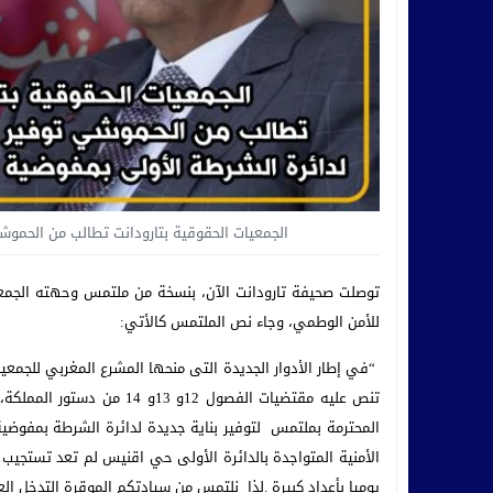
الجمعيات الحقوقية بتارودانت تطالب من الحموش
توصلت صحيفة تارودانت الآن، بنسخة من ملتمس وحهته الجمعيا
للأمن الوطمي، وجاء نص الملتمس كالأتي:
“في إطار الأدوار الجديدة التى منحها المشرع المغربي للجمعي
تنص عليه مقتضيات الفصول 2
المحترمة بملتمس لتوفير بناية جديدة لدائرة الشرطة بمفوضية ا
الأمنية المتواجدة بالدائرة الأولى حي اقنيس لم تعد تستجيب ل
يوميا بأعداد كبيرة .لذا نلتمس من سيادتكم الموقرة التدخل الع