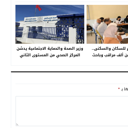
م للسكان والسكنى..
وزير الصحة والحماية الاجتماعية يدشن
من ألف مراقب وباحث
المركز الصحي من المستوى الثاني
يم تارودانت
بجماعة تمالوكت إقليم تارودانت
ها بـ
*