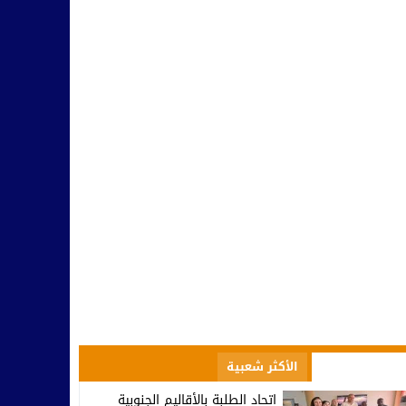
مسؤولية النخب وطنيا ومحليا في التأطير و مواجهة التفاهة والتخلف
10:42
بينما يحتفل أمل تيزنيت بالاحتراف.. اتحاد تارودانت يغرق في دوامة الإخ
07:53
تارودانت.. وزير الاستثمار كريم زيدان يطلع على مشاريع استثمارية مهيكل
08:48
المجلس الإقليمي للسياحة بتارودانت ينظم “أيام تارودانت” بكورنيش أكاد
18:38
تخرج أول فوج من المدرسة الوطنية للذكاء الاصطناعي بتارودانت.. خطو
09:38
الأكثر مشاهدة
الأكثر شعبية
اتحاد الطلبة بالأقاليم الجنوبية