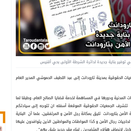
ي توفير بناية جديدة لدائرة الشرطة الأولى بحي أقنيس
ت الحقوقية بمدينة تارودانت إلى عبد اللطبف الحموشي المدير العام
ات المدنية ودورها في المساهمة لخدمة قضايا الصالح العام، وطبقا لما
1و 13و 14 من دستور المملكة، تتشرف الجمعيات الحقوقية الموقعة أسفله ان تتوجه إلى سيادتكم
لأمن بتارودانت تليق بمكانة رجل الأمن و المرتفقين، علما أن البناية
حاجيات رجال الأمن و كذا المواطنات والمواطنين الذين يتوافدون عليها
اجل لإنصاف هؤلاء المتضررين ، لبناء مقر جديد يليق بهم” .