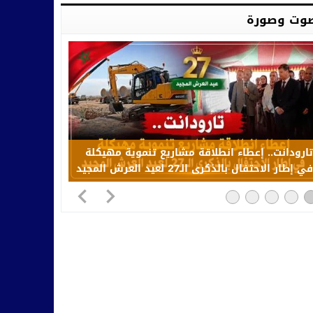
وت وصورة
تارودانت.. إعطاء انطلاقة مشاريع تنموية مهيكلة
في إطار الاحتفال بالذكرى الـ27 لعيد العرش المجيد