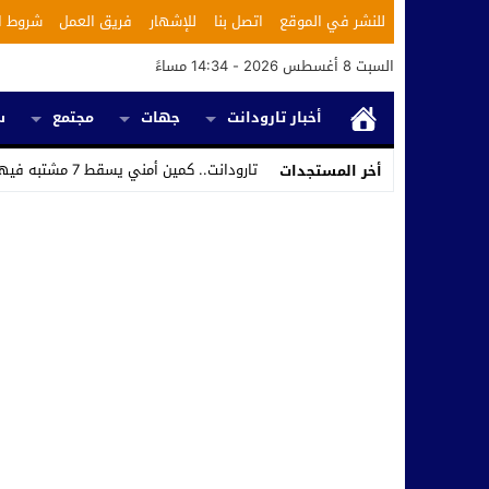
للنشر في الموقع
اتصل بنا
للإشهار
فريق العمل
شروط ا
السبت 8 أغسطس 2026 - 14:34 مساءً
أخبار تارودانت
جهات
مجتمع
س
تارودانت.. كمين أمني يسقط 7 مشتبه فيهم ويكشف استغلال محل للحلاقة في ترويج _
أخر المستجدات
Stop
Previous
Next