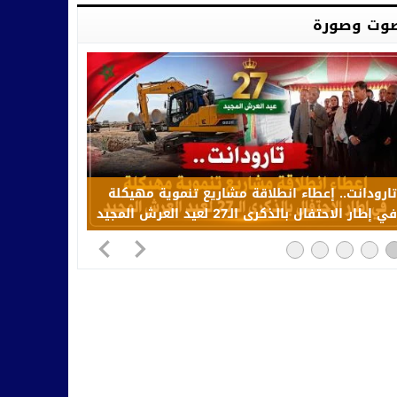
وت وصورة
تارودانت.. إعطاء انطلاقة مشاريع تنموية مهيكلة
في إطار الاحتفال بالذكرى الـ27 لعيد العرش المجيد