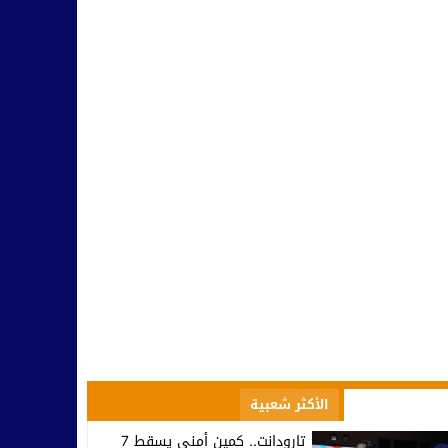
صعود إلى الاحترافي الأول… تكريم في تيزنيت وصمت يثير التساؤلات ف
10:09
مسؤولية النخب وطنيا ومحليا في التأطير و مواجهة التفاهة والتخلف
10:42
بينما يحتفل أمل تيزنيت بالاحتراف.. اتحاد تارودانت يغرق في دوامة الإخ
07:53
تارودانت.. وزير الاستثمار كريم زيدان يطلع على مشاريع استثمارية مهيكل
08:48
المجلس الإقليمي للسياحة بتارودانت ينظم “أيام تارودانت” بكورنيش أكاد
18:38
الأكثر مشاهدة
الأكثر شعبية
تارودانت.. كمين أمني يسقط 7