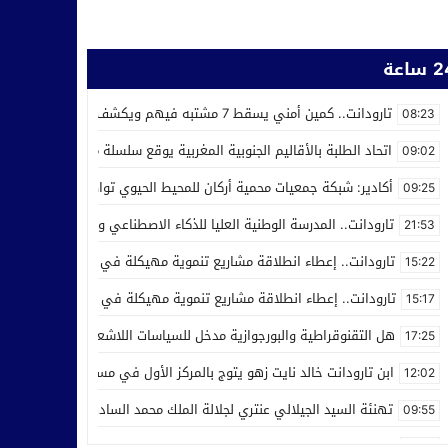
ساعة
تارودانت.. كمين أمني يسقط 7 مشتبه فيهم ويكشف استغلال محل للحلاقة في ترويج المخدرات
08:23
اتحاد الطلبة بالأقاليم الجنوبية المغربية يوقع سلسلة من اتفاقيات الش
09:02
أكادير: شبكة جمعيات محمية أركان للمحيط الحيوي تواصل عملها من أجل ر
09:25
تارودانت.. المدرسة الوطنية العليا للذكاء الاصطناعي وعلوم المعطيات ت
21:53
تارودانت.. إعطاء انطلاقة مشاريع تنموية مهيكلة في إطار الاحتفال بالذكرى الـ27 لعيد العر
15:22
تارودانت.. إعطاء انطلاقة مشاريع تنموية مهيكلة في إطار الاحتفال بالذكرى الـ27 لعيد العرش
15:17
هل التقنوقراطية والبورجوازية مدخل للسياسات اللاشعبية
17:25
ابن تارودانت خالد نايت زهو يتوج بالمركز الأول في مسابقة “Creative Cup” بالولايات المتحدة
12:02
تهنئة السيد الجيلالي عنتري لجلالة الملك محمد السادس بمناسبة عيد ا
09:55
مدرسة الذكاء الاصطناعي بتارودانت تفرض نفسها وطنيا.. أكثر من 32 ألف طلب للالتحاق بها
21:28