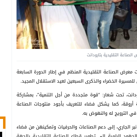
الصناعة التقليدية بتارودانت
ت معرض الصناعة التقليدية المنظم في إطار الدورة السابعة
 للمسيرة الخضراء والذكرى السبعين لعيد الاستقلال المجيد.
بساحة 20 غشت وسط تارودانت، تحت شعار: “قوة متجددة من أجل التنمية”، بمشاركة
 عدة أروقة، كما يشكل فضاء للتعريف بأجود منتوجات الصناعة
 في الترويج له والنهوض به.
 هذه التظاهرة، التي تتواصل إلى غاية 23 نونبر الجاري، إلى دعم الصناعات والحرفيات وتمكينهن من فضاء
الجهود الرامية إلى تطوير قطاع الصناعة التقليدية بالجهة