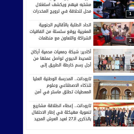
مشتبه فيهم ويكشف استغلال
محل للحلاقة في ترويج المخدرات
1
اتحاد الطلبة بالأقاليم الجنوبية
المغربية يوقع سلسلة من اتفاقيات
الشراكة والتعاون مع منظمات
2
إفريقية وآسيوية وأوروبية
أكادير: شبكة جمعيات محمية أركان
للمحيط الحيوي تواصل عملها من
أجل رسم خارطة الطريق إلى
3
2030
تارودانت.. المدرسة الوطنية العليا
للذكاء الاصطناعي وعلوم
المعطيات تطلق ماستر في أمن
4
الأنظمة الذكية والدفاع السيبراني
تارودانت.. إعطاء انطلاقة مشاريع
تنموية مهيكلة في إطار الاحتفال
بالذكرى الـ27 لعيد العرش المجيد
5