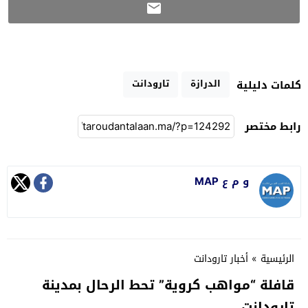
الدرازة
تارودانت
كلمات دليلية
رابط مختصر
و م ع MAP
الرئيسية
»
أخبار تارودانت
قافلة “مواهب كروية” تحط الرحال بمدينة
تارودانت