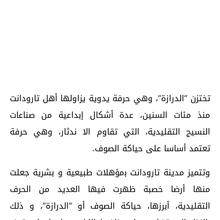
تختزن “الدرازة”، وهي حرفة يدوية يزاولها أهل تارودانت
منذ مئات السنين، عدة أشكال إبداعية من صناعات
النسيج التقليدية، التي تقاوم الا ندثار، وهي حرفة
تعتمد أساسا على حياكة الصوف.
وتتميز مدينة تارودانت ﺑمؤهلات ﻃﺒﻴﻌﻴﺔ ﻭ ﺑﺸﺮﻳﺔ ﺟﻌﻠﺖ
منها أﺭضا ﺧﺼﺒﺔ ظهرت فيها ﺍﻟﻌﺪﻳﺪ ﻣﻦ ﺍﻟﺤﺮﻑ
ﺍﻟﺘﻘﻠﻴﺪﻳﺔ، ﺃﺑﺮﺯﻫﺎ، حياكة ﺍﻟﺼﻮﻑ ﺃﻭ “ﺍﻟﺪﺭﺍﺯﺓ”، ﻭ ﺫﻟﻚ