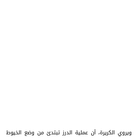
ويروي الكريرة، أن عملية الدرز تبتدئ من وضع ﺍﻟﺨﻴﻮﻁ