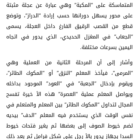
ﺍﻟﻤﺘﻤﺎﺳﻜﺔ ﻋﻠﻰ “ﺍﻟﻤﻜﺒﺔ” وهي عبارة عن عجلة مثبتة
على محور ﻳﺴﻬﻞ ﺩﻭﺭﺍﻧﻬﺎ ﺣﺴﺐ ﺇﺭﺍﺩﺓ “ﺍﻟﺪﺭﺍﺯ”، وتوضع
ﻗﻄﻊ ﻣﻦ ﺍﻟﻘﺼﺐ ﺍﻟﺮﻗﻴﻖ ﺍﻟﻔﺎﺭﻍ دﺍﺧﻞ العجلة، ﻳﺴﻤﻰ
“ﺍﻟﺠﻌﺎﺏ” ﻓﻲ ﺍﻟﻤﻐﺰﻝ ﺍﻟﺤﺪﻳﺪﻱ، ﺍﻟﺬﻱ ﻳﺪﻭﺭ ﻓﻲ ﺍﺗﺠﺎﻩ
ﺍﻟﻴﻤﻴﻦ بسرعات مختلفة.
وأشار إلى أن المرحلة الثانية من العملية وهي
“ﺍﻟﻤﺮﻣﻰ”، ﻓﻴﺄﺧﺬ ﺍﻟﻤﻌﻠﻢ “ﺍﻟﻨﺰﻕ” أﻭ “ﺍﻟﻤﻜﻮﻙ ﺍﻟﻄﺎﺋﺮ”،
ﻭﻳﻘﻮﻡ ﺑﺈﺩﺧﺎﻝ “ﺍﻟﺠﻌﺒﺔ” ﻓﻲ “ﺍﻟﻌﻮﺩ” ﺍﻟﻤﻮﺟﻮﺩ ﺑﺪﺍﺧﻠﻪ
ﻭﻳﻮﺍﺻﻞ ﺍﻟﻤﻌﻠﻢ ﻋﻤﻠﻴﺔ “ﺍﻟﻌﺼﺮﺓ” ﻫﺬﻩ ﺍﻷ ﺧﻴﺮﺓ ﺗﻔﺴﺢ
ﺍﻟﻤﺠﺎﻝ ﻟﺘﺪﺍﻭﻝ “ﺍﻟﻤﻜﻮﻙ ﺍﻟﻄﺎﺋﺮ” ﺑﻴﻦ ﺍﻟﻤﻌﻠﻢ ﻭﺍﻟﻤﺘﻌﻠﻢ ﻓﻲ
ﻧﻔﺲ ﺍﻟﻮﻗﺖ ﺍﻟﺬﻱ ﻳﺴﺘﺨﺪﻡ ﻓﻴﻪ ﺍﻟﻤﻌﻠﻢ “ﺍﻟﺪﻑ” ﺑﻴﺪﻳﻪ
ﻟﻀﻢ ﺧﻴﻮﻁ ﺍﻟﺼﻮﻑ ﺇﻟﻰ ﺑﻌﻀﻬﺎ ﺛﻢ ﻳﻐﻴﺮ ﻓﺘﺤﺎﺕ ﺧﻴﻮﻁ
ﺍﻟﺴﺪﺍ ﺑﺠﻬﺎﺯ ﻳﺪﻭﺭ ﺑﺎﻷ ﺭﺟﻞ ﻋﻠﻰ ﺷﻜﻞ ﻓﺮﺍﻣﻞ ﺛﻢ ﺑﻌﺪ ﺫﻟﻚ