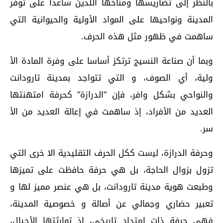
بالنظر إلى تضاريسها ﻭمناخها ﺍللذين ساعدا على توفر
المدينة ونواحيها على المواد الأولية والحيوانية التي
ساهمت في ظهور مثل هذه الحرف.
ﻭﺑﻤﺎ ﺃﻥ ﺻﻨﺎﻋﺔ ﺍﻟﻨﺴﻴﺞ ﺗﺮﺗﻜﺰ ﺃﺳﺎﺳﺎ ﻋﻠﻰ ﻭﻓﺮﺓ ﺍﻟﻤﺎﺩﺓ ﺍﻷ
ﻭﻟﻴﺔ، ﺃﻱ ﺍﻟﺼﻮﻑ، ﻭ ﺍﻟﺘﻲ ﺗﺘﻮﺍﺟﺪ ﺑﻤﺪﻳﻨﺔ تارودانت
والنواحي ﺑﺸﻜﻞ ﻭﺍﻓﺮ، فإن “ﺍﻟﺪﺭﺍﺯﺓ” كحرفة امتهنتها
العديد من الأفراد، إذ ساهمت في إﻋﺎﻟﺔ ﺍﻟﻌﺪﻳﺪ ﻣﻦ الأ
ﺳﺮ.
وحرفة ﺍﻟﺪﺭﺍﺯﺓ، ﻟﻴست ﻛﻜﻞ ﺍﻟﺤﺮﻑ ﺍﻟﺘﻘﻠﻴﺪﻳﺔ ﺍﻻ ﺧﺮﻯ ﺍﻟﺘﻲ
ﺗﺰﻭﻝ ﺑﺰﻭﺍﻝ ﺍﻟﺤﺎﺟﺔ، ﺑﻞ هي حرفة ﺣﺎﻓظت على ﺗﻤﻴﺰها
ﻭطبعت ﻫﻮﻳﺔ ﻣﺪﻳﻨﺔ تارودانت، بل هي ﻋﻨﺼﺮ ﻣﻤﻴﺰ ﻟﻬﺎ ﻭ
ﺗﻌﺒﻴﺮ ﺣﻀﺎﺭﻱ ﻭﺟﻤﺎﻟﻲ ﻋﻦ ﺃﺻﺎﻟﺔ ﻭ ﺧﺼﻮﺻﻴﺔ ﺍﻟﻤﺪﻳﻨﺔ،
ﻓﻬﻲ ﺣﺮﻓﺔ ﺫﺍﺕ ﺍﻣﺘﺪﺍﺩ تاريخي، إذ توارثتها الأجيال،