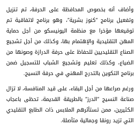
وأضاف أنه بخصوص المحافظة على الحرفة، تم تنزيل
وتفعيل برنامج “كنوز بشرية”، وهو برنامج لاتفاقية تم
توقيعها مؤخرا مع منظمة اليونيسكو من أجل حماية
المهن التقليدية والإهتمام بها، وكذلك من أجل تشجيع
الصناع التقليديين للحفاظ على حرفة ﺍﻟﺪﺭﺍﺯﺓ وصونها من
الضياع، وكذلك تعليم وتشجيع الشباب للتسجيل ضمن
برنامج التكوين بالتدرج المهني في حرفة النسيج.
ورغم صراعها من أجل البقاء، على قيد المنافسة، لا تزال
صناعة النسيج “الدرز” بالطريقة القديمة، تحظى باعجاب
الكثيرين، ممن تستأثرهم الملابس ذات الطابع التقليدي
التي تزيد رونقا وجمالية متأصلة.