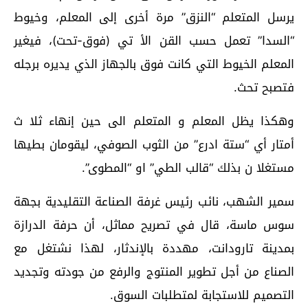
ﻳﺮﺳﻞ ﺍﻟﻤﺘﻌﻠﻢ “ﺍﻟﻨﺰﻕ” ﻣﺮﺓ ﺃﺧﺮﻯ ﺇﻟﻰ ﺍﻟﻤﻌﻠﻢ، ﻭﺧﻴﻮﻁ
“ﺍﻟﺴﺪﺍ” ﺗﻌﻤﻞ ﺣﺴﺐ ﺍﻟﻘﻦ ﺍﻷ ﺗﻲ (ﻓﻮﻕ-ﺗﺤﺖ)، ﻓﻴﻐﻴﺮ
ﺍﻟﻤﻌﻠﻢ ﺍﻟﺨﻴﻮﻁ ﺍﻟﺘﻲ ﻛﺎﻧﺖ ﻓﻮﻕ ﺑﺎﻟﺠﻬﺎﺯ ﺍﻟﺬﻱ ﻳﺪﻳﺮﻩ ﺑﺮﺟﻠﻪ
ﻓﺘﺼﺒﺢ ﺗﺤﺚ.
ﻭﻫﻜﺬﺍ ﻳﻈﻞ ﺍﻟﻤﻌﻠﻢ ﻭ ﺍﻟﻤﺘﻌﻠﻢ ﺍﻟﻰ ﺣﻴﻦ ﺇﻧﻬﺎﺀ ﺛﻼ ﺙ
ﺃﻣﺘﺎﺭ ﺃﻱ “ﺳﺘﺔ ﺍﺩﺭﻉ” ﻣﻦ ﺍﻟﺜﻮﺏ ﺍﻟﺼﻮﻓﻲ، ﻟﻴﻘﻮﻣﺎﻥ ﺑﻄﻴﻬﺎ
ﻣﺴﺘﻐﻼ ﻥ ﺑﺬﻟﻚ “ﻗﺎﻟﺐ ﺍﻟﻄﻲ” ﺍﻭ “ﺍﻟﻤﻄﻮﻯ”.
سمير الشهب، نائب رئيس غرفة الصناعة التقليدية بجهة
سوس ماسة، قال في تصريح مماثل، أن حرفة ﺍﻟﺪﺭﺍﺯﺓ
بمدينة تارودانت، مهددة بالإندثار، لهذا نشتغل مع
الصناع من أجل تطوير المنتوج والرفع من جودته وتجديد
التصميم للاستجابة لمتطلبات السوق.