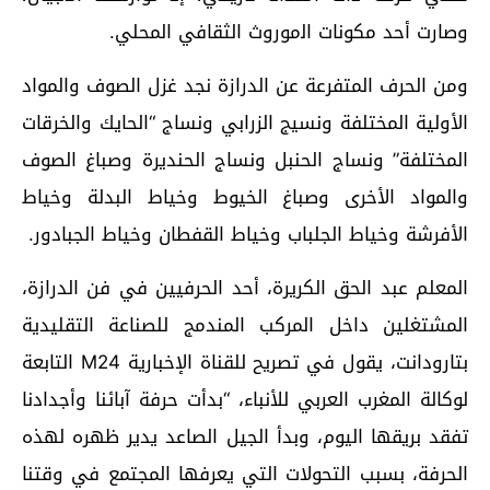
ﻭﺻﺎﺭﺕ أﺣﺪ ﻣﻜﻮﻧﺎﺕ ﺍﻟموروث الثقافي المحلي.
ومن الحرف المتفرعة عن الدرازة نجد غزل الصوف والمواد
الأولية المختلفة ونسيج الزرابي ونساج “الحايك والخرقات
المختلفة” ونساج الحنبل ونساج الحنديرة وصباغ الصوف
والمواد الأخرى وصباغ الخيوط وخياط البدلة وخياط
الأفرشة وخياط الجلباب وخياط القفطان وخياط الجبادور.
المعلم عبد الحق الكريرة، أحد الحرفيين في فن الدرازة،
المشتغلين داخل المركب المندمج للصناعة التقليدية
بتارودانت، يقول في تصريح للقناة الإخبارية M24 التابعة
لوكالة المغرب العربي للأنباء، “بدأت حرفة آبائنا وأجدادنا
تفقد بريقها اليوم، وبدأ الجيل الصاعد يدير ظهره لهذه
الحرفة، بسبب التحولات التي يعرفها المجتمع في وقتنا