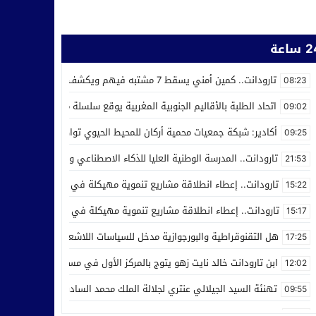
ساعة
تارودانت.. كمين أمني يسقط 7 مشتبه فيهم ويكشف استغلال محل للحلاقة في ترويج المخدرات
08:23
اتحاد الطلبة بالأقاليم الجنوبية المغربية يوقع سلسلة من اتفاقيات الش
09:02
أكادير: شبكة جمعيات محمية أركان للمحيط الحيوي تواصل عملها من أجل ر
09:25
تارودانت.. المدرسة الوطنية العليا للذكاء الاصطناعي وعلوم المعطيات ت
21:53
تارودانت.. إعطاء انطلاقة مشاريع تنموية مهيكلة في إطار الاحتفال بالذكرى الـ27 لعيد العر
15:22
تارودانت.. إعطاء انطلاقة مشاريع تنموية مهيكلة في إطار الاحتفال بالذكرى الـ27 لعيد العرش
15:17
هل التقنوقراطية والبورجوازية مدخل للسياسات اللاشعبية
17:25
ابن تارودانت خالد نايت زهو يتوج بالمركز الأول في مسابقة “Creative Cup” بالولايات المتحدة
12:02
تهنئة السيد الجيلالي عنتري لجلالة الملك محمد السادس بمناسبة عيد ا
09:55
مدرسة الذكاء الاصطناعي بتارودانت تفرض نفسها وطنيا.. أكثر من 32 ألف طلب للالتحاق بها
21:28