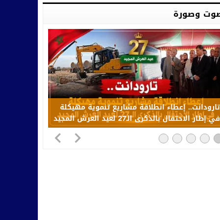
وت وصورة
تارودانت.. إعطاء انطلاقة مشاريع تنموية مهيكلة
في إطار الاحتفال بالذكرى الـ27 لعيد العرش المجيد