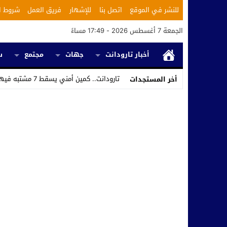
للنشر في الموقع
اتصل بنا
للإشهار
فريق العمل
شروط ا
الجمعة 7 أغسطس 2026 - 17:49 مساءً
أخبار تارودانت
جهات
مجتمع
س
تارودانت.. كمين أمني يسقط 7 مشتبه فيهم ويكشف استغلال محل للحلاقة في ترويج ال_
أخر المستجدات
Stop
Previous
Next