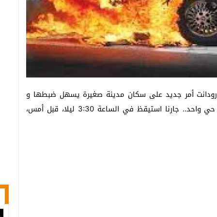
تارودانت أمر جديد على سكان مدينة صغيرة يسهل ضبطها و
استتباب الأمن فيها.. سيارتين في ليلة واحدة وفي حي واحد.. جارنا استيقظ في الساعة 3:30 ليلا، قبل أمس،