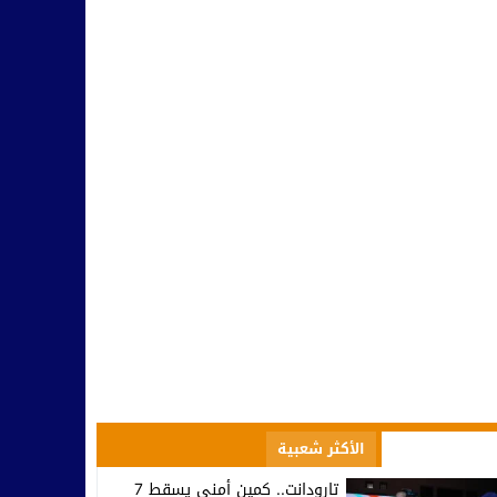
صعود إلى الاحترافي الأول… تكريم في تيزنيت وصمت يثير التساؤلات ف
10:09
مسؤولية النخب وطنيا ومحليا في التأطير و مواجهة التفاهة والتخلف
10:42
بينما يحتفل أمل تيزنيت بالاحتراف.. اتحاد تارودانت يغرق في دوامة الإخ
07:53
تارودانت.. وزير الاستثمار كريم زيدان يطلع على مشاريع استثمارية مهيكل
08:48
المجلس الإقليمي للسياحة بتارودانت ينظم “أيام تارودانت” بكورنيش أكاد
18:38
الأكثر مشاهدة
الأكثر شعبية
تارودانت.. كمين أمني يسقط 7