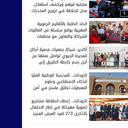
مشتبه فيهم ويكشف استغلال
محل للحلاقة في ترويج المخدرات
1
اتحاد الطلبة بالأقاليم الجنوبية
المغربية يوقع سلسلة من اتفاقيات
الشراكة والتعاون مع منظمات
2
إفريقية وآسيوية وأوروبية
أكادير: شبكة جمعيات محمية أركان
للمحيط الحيوي تواصل عملها من
أجل رسم خارطة الطريق إلى
3
2030
تارودانت.. المدرسة الوطنية العليا
للذكاء الاصطناعي وعلوم
المعطيات تطلق ماستر في أمن
4
الأنظمة الذكية والدفاع السيبراني
تارودانت.. إعطاء انطلاقة مشاريع
تنموية مهيكلة في إطار الاحتفال
بالذكرى الـ27 لعيد العرش المجيد
5