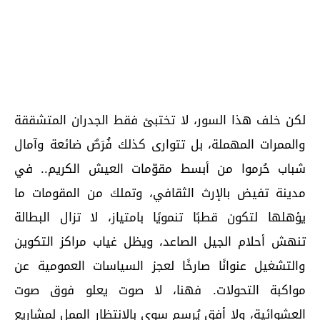
لكن خلف هذا السور، لا تختبئ فقط الجدران المتشققة
والممرات المهملة، بل تتوارى كذلك فُرَصٌ ضائعة وآمال
شباب حُرموا من أبسط مقوّمات العيش الكريم.. في
مدينة تفيض بالإرث الثقافي، وتملك من المقومات ما
يؤهلها لتكون قطبًا تنمويًا بامتياز، لا تزال البطالة
تنهش أحلام الجيل الصاعد، ويظل غياب مراكز التكوين
والتشغيل عنوانًا صارخًا لعجز السياسات العمومية عن
مواكبة التحولات. فهنا، لا صوت يعلو فوق صوت
العشوائية، ولا أفق يُرسم سوى بالانتظار الممل لمشاريع