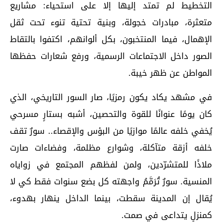
التخطيط لم تمتد إليها إلا على استحياء: مشاريع
متعثرة، مبادرات خجولة، وبنية تحتية تنوء تحت ثقل
الإهمال، فيما المنتخبون، بكل ألوانهم، اكتفوا بالتقاط
الصور داخل الاجتماعات الرسمية، ورفع شعارات حفظها
المواطن عن ظهر خيبة.
في مشهد يكاد يكون رمزيًا، صار السور التاريخي، الذي
كان يومًا عنوانًا للقوة والتحصين، أشبه بستارٍ مسرحي
يُخفي خلفه عالمًا موازيًا من البؤس والإقصاء.. سورٌ تقف
خلفه أزقة متآكلة، وشوارع مظلمة، وفضاءات صارت
ملاذًا للمتشرّدين، ولمن لفظهم المجتمع في زواياه
المنسية. سورٌ تُرَمَّمُ واجهته كل بضع سنوات فقط كي لا
يُقال إن المدينة سقطت، بينما الداخل ينهار بهدوء،
كمنزلٍ يتداعى في صمت.