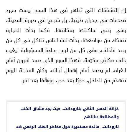
إن التشققات التي تظهر في هذا السور ليست مجرد
تصدعات في جدران طينية، بل شروخ في صورة المدينة،
وفي وعي ساكنتها بمكانتها. فكما بدأت الحجارة
تتفكك من مواضعها، بدأت ثقة الناس تتآكل في كل من
وعد فأخلف، وفي كل من لبس عباءة المسؤولية ليغيب
خلف مكاتب مكيّفة. فهذا السور الذي صمد لقرون أمام
الغزاة، لم يصمد أمام إهمال أبنائه، وكأن المدينة اليوم
تتهدّم من الداخل، حجرًا بعد حجر، ووهْمًا بعد آخر.
اقرأ أيضا...
خزانة الحسن الثاني بتارودانت.. حيث يجد عشاق الكتب
والمطالعة ضالتهم
تارودانت.. مائدة مستديرة حول مخاطر العنف الرقمي ضد