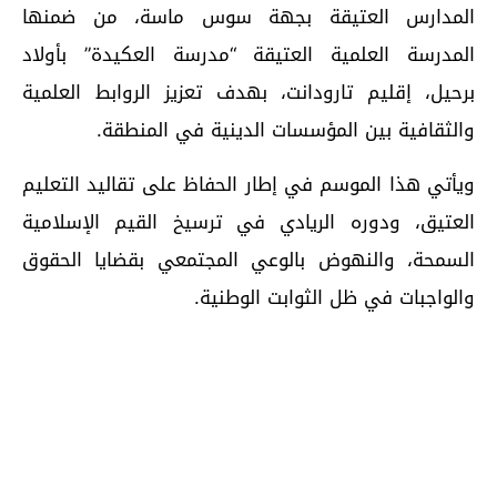
المدارس العتيقة بجهة سوس ماسة، من ضمنها
المدرسة العلمية العتيقة “مدرسة العكيدة” بأولاد
برحيل، إقليم تارودانت، بهدف تعزيز الروابط العلمية
والثقافية بين المؤسسات الدينية في المنطقة.
ويأتي هذا الموسم في إطار الحفاظ على تقاليد التعليم
العتيق، ودوره الريادي في ترسيخ القيم الإسلامية
السمحة، والنهوض بالوعي المجتمعي بقضايا الحقوق
والواجبات في ظل الثوابت الوطنية.