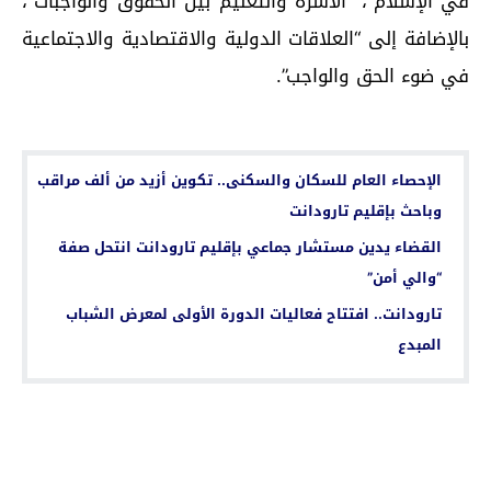
في الإسلام”، “الأسرة والتعليم بين الحقوق والواجبات”،
بالإضافة إلى “العلاقات الدولية والاقتصادية والاجتماعية
في ضوء الحق والواجب”.
اقرأ أيضا...
الإحصاء العام للسكان والسكنى.. تكوين أزيد من ألف مراقب
وباحث بإقليم تارودانت
القضاء يدين مستشار جماعي بإقليم تارودانت انتحل صفة
“والي أمن”
تارودانت.. افتتاح فعاليات الدورة الأولى لمعرض الشباب
المبدع