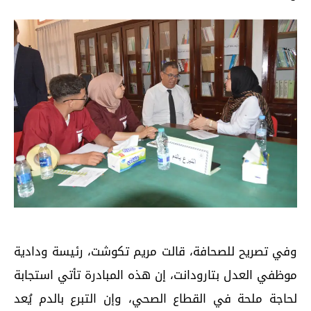
وفي تصريح للصحافة، قالت مريم تكوشت، رئيسة ودادية
موظفي العدل بتارودانت، إن هذه المبادرة تأتي استجابة
لحاجة ملحة في القطاع الصحي، وإن التبرع بالدم يُعد