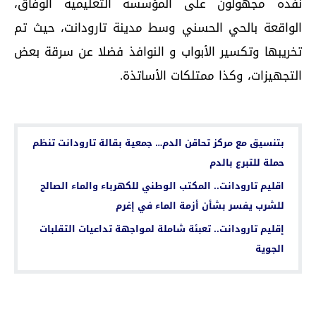
نفذه مجهولون على المؤسسة التعليمية الوفاق،
الواقعة بالحي الحسني وسط مدينة تارودانت، حيث تم
تخريبها وتكسير الأبواب و النوافذ فضلا عن سرقة بعض
التجهيزات، وكذا ممتلكات الأساتذة.
اقرأ أيضا...
بتنسيق مع مركز تحاقن الدم… جمعية بقالة تارودانت تنظم
حملة للتبرع بالدم
اقليم تارودانت.. المكتب الوطني للكهرباء والماء الصالح
للشرب يفسر بشأن أزمة الماء في إغرم
إقليم تارودانت.. تعبئة شاملة لمواجهة تداعيات التقلبات
الجوية