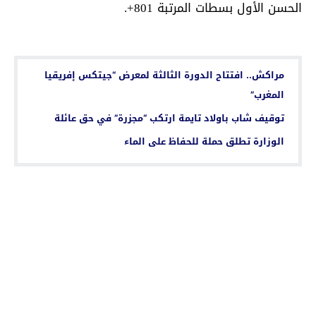
الحسن الأول بسطات المرتبة 801+.
اقرأ أيضا...
مراكش.. افتتاح الدورة الثالثة لمعرض “جيتكس إفريقيا
المغرب”
توقيف شاب باولاد تايمة ارتكب “مجزرة” في حق عائلة
الوزارة تطلق حملة للحفاظ على الماء