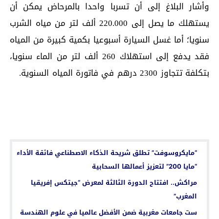
وأشار البلاغ إلى أن تسربا واحدا بالمرحاض يمكن أن
يستهلك ما يصل إلى 220.000 ألف لتر من مياه الشرب
سنويا؛ أما غسل السيارة أسبوعيا بكمية كبيرة من المياه
فقد يدفع إلى استهلاك 260 ألف لتر من الماء سنويا،
بتكلفة تتجاوز 2300 درهم في فاتورة المياه السنوية.
اقرأ أيضا...
“مايكروسوفت” تطلق شريحة الذكاء الاصطناعي فائقة الأداء
“مايا 200” لتعزيز أعمالها السحابية
مراكش.. افتتاح الدورة الثالثة لمعرض “جيتكس إفريقيا
المغرب”
ست جامعات مغربية ضمن الأفضل عالميا في علوم الهندسة