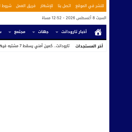
للنشر في الموقع
اتصل بنا
للإشهار
فريق العمل
شروط ا
السبت 8 أغسطس 2026 - 12:52 مساءً
أخبار تارودانت
جهات
مجتمع
س
تارودانت.. كمين أمني يسقط 7 مشتبه فيهم ويكشف استغلال محل للحلاقة في تر_
أخر المستجدات
Stop
Previous
Next