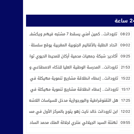
ساعة
تارودانت.. كمين أمني يسقط 7 مشتبه فيهم ويكشف استغلال محل للحلاقة في ترويج المخدرات
08:23
اتحاد الطلبة بالأقاليم الجنوبية المغربية يوقع سلسلة من اتفاقيات الش
09:02
أكادير: شبكة جمعيات محمية أركان للمحيط الحيوي تواصل عملها من أجل ر
09:25
تارودانت.. المدرسة الوطنية العليا للذكاء الاصطناعي وعلوم المعطيات ت
21:53
تارودانت.. إعطاء انطلاقة مشاريع تنموية مهيكلة في إطار الاحتفال بالذكرى الـ27 لعيد العر
15:22
تارودانت.. إعطاء انطلاقة مشاريع تنموية مهيكلة في إطار الاحتفال بالذكرى الـ27 لعيد العرش
15:17
هل التقنوقراطية والبورجوازية مدخل للسياسات اللاشعبية
17:25
ابن تارودانت خالد نايت زهو يتوج بالمركز الأول في مسابقة “Creative Cup” بالولايات المتحدة
12:02
تهنئة السيد الجيلالي عنتري لجلالة الملك محمد السادس بمناسبة عيد ا
09:55
مدرسة الذكاء الاصطناعي بتارودانت تفرض نفسها وطنيا.. أكثر من 32 ألف طلب للالتحاق بها
21:28