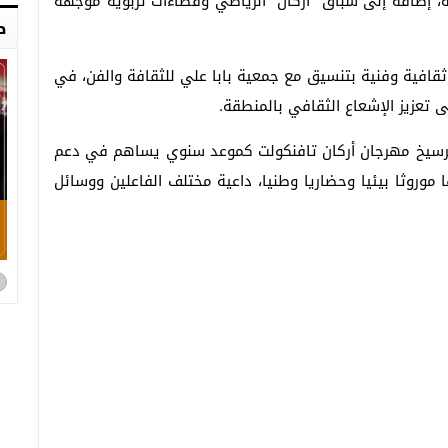
ة، إضافة إلى سباق “أركان” الرياضي وفضاءات تربوية موجهة
ص
افية وفنية بتنسيق مع جمعية بابا علي للثقافة والفن، في
إلى تعزيز الإشعاع الثقافي بالمنطقة.
 ترسيخ مهرجان أركان تافنكولت كموعد سنوي يساهم في دعم
ا موروثا بيئيا وحضاريا وطنيا، داعية مختلف الفاعلين ووسائل