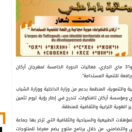
تنظم جماعة تافنكولت إقليم تارودانت، يومي 30 و31 ماي الجاري، فعاليات الدورة الخامسة لمهرجان أركان
رافعة للتنمية المستدامة”.
 والتنموية، المنظمة بدعم من وزارة الداخلية ووزارة الشباب
ي ومؤسسة أركان تافنكولت، تندرج في إطار رؤية تروم تثمين
ز الهوية الترابية والثقافية للمنطقة.
مؤهلات الطبيعية والسياحية والثقافية التي تزخر بها جماعة
عي والتضامني، من خلال برنامج متنوع يضم معرضا للمنتوجات