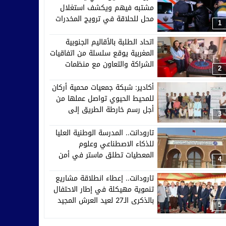
مشتبه فيهم ويكشف استغلال
محل للحلاقة في ترويج المخدرات
1
اتحاد الطلبة بالأقاليم الجنوبية
المغربية يوقع سلسلة من اتفاقيات
الشراكة والتعاون مع منظمات
2
إفريقية وآسيوية وأوروبية
أكادير: شبكة جمعيات محمية أركان
للمحيط الحيوي تواصل عملها من
أجل رسم خارطة الطريق إلى
3
2030
تارودانت.. المدرسة الوطنية العليا
للذكاء الاصطناعي وعلوم
المعطيات تطلق ماستر في أمن
4
الأنظمة الذكية والدفاع السيبراني
تارودانت.. إعطاء انطلاقة مشاريع
تنموية مهيكلة في إطار الاحتفال
بالذكرى الـ27 لعيد العرش المجيد
5