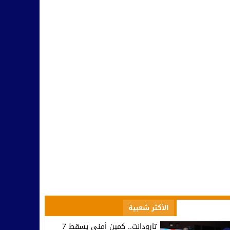
صعود إلى الاحترافي الأول… تكريم في تيزنيت وصمت يثير التساؤلات ف
10:09
مسؤولية النخب وطنيا ومحليا في التأطير و مواجهة التفاهة والتخلف
10:42
بينما يحتفل أمل تيزنيت بالاحتراف.. اتحاد تارودانت يغرق في دوامة الإخ
07:53
تارودانت.. وزير الاستثمار كريم زيدان يطلع على مشاريع استثمارية مهيكل
08:48
المجلس الإقليمي للسياحة بتارودانت ينظم “أيام تارودانت” بكورنيش أكاد
18:38
الأكثر مشاهدة
الأكثر شعبية
تارودانت.. كمين أمني يسقط 7