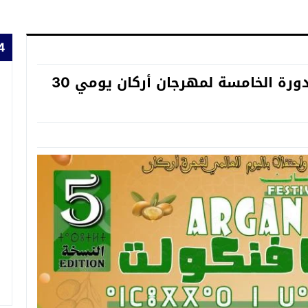
24 
إقليم تارودانت… تافنكولت تحتضن الدورة الخامسة لمهرجان أركان يومي 30