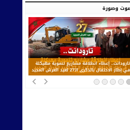
وت وصورة
تارودانت.. إعطاء انطلاقة مشاريع تنموية مهيكلة
في إطار الاحتفال بالذكرى الـ27 لعيد العرش المجيد