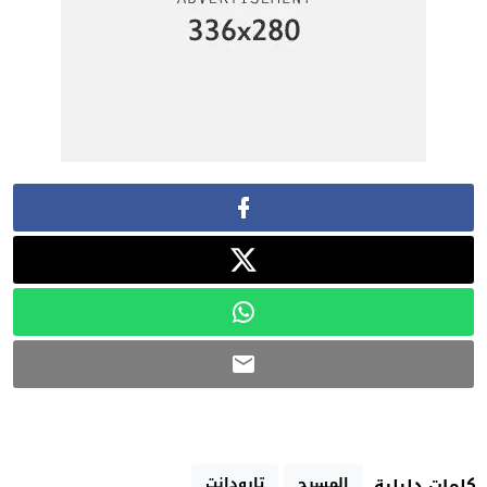
المسرح
تارودانت
كلمات دليلية