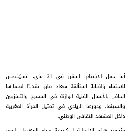
أما حفل الاختتام، المقرر في 31 ماي، فسيُخصص
للاحتفاء بالفنانة المتألقة سعاد صابر، تقديرًا لمسارها
الحافل بالأعمال الفنية الوازنة في المسرح والتلفزيون
والسينما، ودورها الريادي في تمثيل المرأة المغربية
داخل المشهد الثقافي الوطني.
وتُجسد هذه الالتفاتة التكريمية وفاء المهرجان لرموز